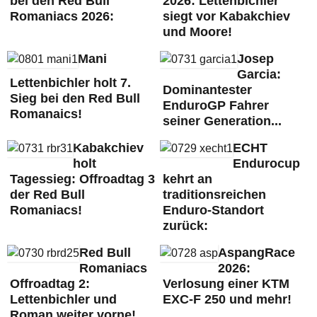
bei den Red Bull
2026: Lettenbichler
Romaniacs 2026:
siegt vor Kabakchiev
und Moore!
Mani
Josep
Garcia:
Lettenbichler holt 7.
Dominantester
Sieg bei den Red Bull
EnduroGP Fahrer
Romanaics!
seiner Generation...
Kabakchiev
ECHT
holt
Endurocup
Tagessieg: Offroadtag 3
kehrt an
der Red Bull
traditionsreichen
Romaniacs!
Enduro-Standort
zurück:
Red Bull
AspangRace
Romaniacs
2026:
Offroadtag 2:
Verlosung einer KTM
Lettenbichler und
EXC-F 250 und mehr!
Roman weiter vorne!