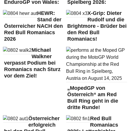
EnduroGP von Wales:
Spielberg 2026:
HEWR:
X-Grip: Dieter
Stand der
Rudolf und die
Österreicher NACH den
Brightmore - Brüder bei
Red Bull Romaniacs
den Red Bull
2026
Romaniacs!
Michael
Walkner
verpasst Podium bei
Romaniacs nach Sturz
vor dem Ziel!
„MopedGP von
Österreich“ am Red
Bull Ring geht in die
dritte Runde!
Österreicher
Red Bull
erfolgreich
Romaniacs