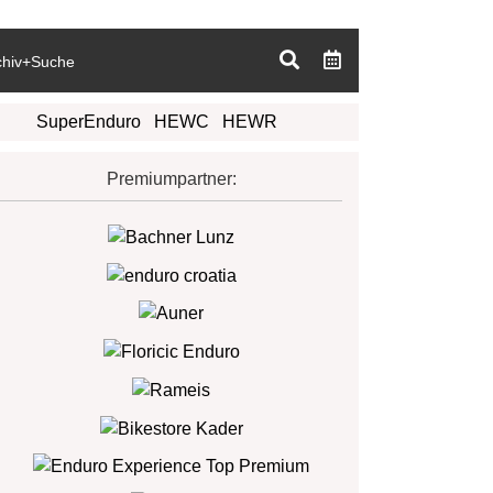
chiv+Suche
SuperEnduro
HEWC
HEWR
Premiumpartner: