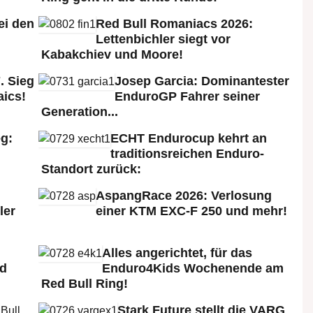
ei den
Red Bull Romaniacs 2026:
:
Lettenbichler siegt vor
Kabakchiev und Moore!
. Sieg
Josep Garcia: Dominantester
aics!
EnduroGP Fahrer seiner
Generation...
g:
ECHT Endurocup kehrt an
traditionsreichen Enduro-
Standort zurück:
AspangRace 2026: Verlosung
ler
einer KTM EXC-F 250 und mehr!
Alles angerichtet, für das
ld
Enduro4Kids Wochenende am
Red Bull Ring!
Stark Future stellt die VARG