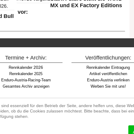
MX und EX Factory Editions
vor:
 Bull
Termine + Archiv:
Veröffentlichungen:
2026
Rennkalender
Rennkalender Eintragung
Rennkalender 2025
Artikel veröffentlichen
Enduro-Austria-Racing-Team
Enduro-Austria verlinken
Gesamtes Archiv anzeigen
Werben Sie mit uns!
 sind essenziell für den Betrieb der Seite, andere helfen uns, diese W
iden, ob du die Cookies zulassen möchtest. Bitte beachte, dass bei e
Begriff "Enduro" auf Wikipedia
erfügung stehen.
#enduroaustria, #wirlebenenduro #enduroaustriaracingteam
 Endurosport, Endurocross, Endurotraining, Endurotouren, Endurorennen, Ha