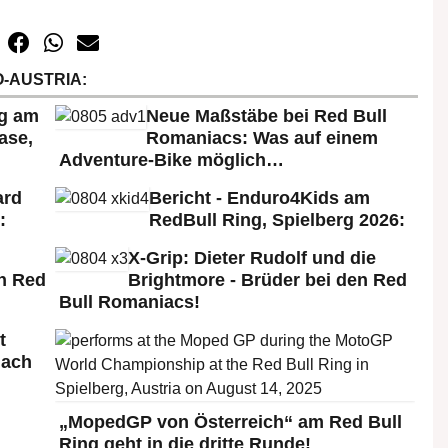
-AUSTRIA:
rg am
Neue Maßstäbe bei Red Bull
ase,
Romaniacs: Was auf einem
Adventure-Bike möglich…
ard
Bericht - Enduro4Kids am
:
RedBull Ring, Spielberg 2026:
X-Grip: Dieter Rudolf und die
n Red
Brightmore - Brüder bei den Red
Bull Romaniacs!
t
nach
„MopedGP von Österreich“ am Red Bull
Ring geht in die dritte Runde!