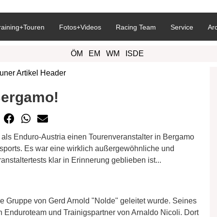
raining+Touren
Fotos+Videos
Racing Team
Service
Ar
ÖM
EM
WM
ISDE
Bergamo!
r als Enduro-Austria einen Tourenveranstalter in Bergamo
osports. Es war eine wirklich außergewöhnliche und
nstaltertests klar in Erinnerung geblieben ist...
re Gruppe von Gerd Arnold "Nolde" geleitet wurde. Seines
n Enduroteam und Trainigspartner von Arnaldo Nicoli. Dort