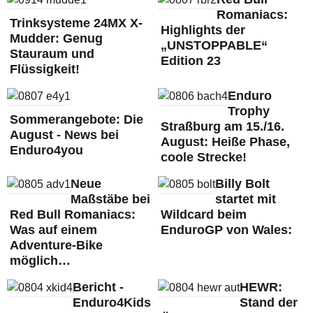
Romaniacs:
Trinksysteme 24MX X-
Highlights der
Mudder: Genug
„UNSTOPPABLE“
Stauraum und
Edition 23
Flüssigkeit!
Enduro
Trophy
Sommerangebote: Die
Straßburg am 15./16.
August - News bei
August: Heiße Phase,
Enduro4you
coole Strecke!
Neue
Billy Bolt
Maßstäbe bei
startet mit
Red Bull Romaniacs:
Wildcard beim
Was auf einem
EnduroGP von Wales:
Adventure-Bike
möglich…
Bericht -
HEWR:
Enduro4Kids
Stand der