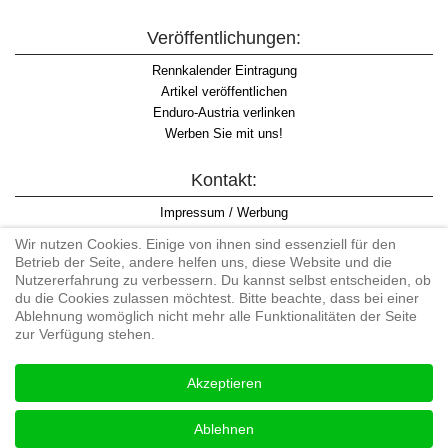
Veröffentlichungen:
Rennkalender Eintragung
Artikel veröffentlichen
Enduro-Austria verlinken
Werben Sie mit uns!
Kontakt:
Impressum / Werbung
Datenschutzinformation
Wir nutzen Cookies. Einige von ihnen sind essenziell für den
Informationspflicht WKO
Betrieb der Seite, andere helfen uns, diese Website und die
AGB
Nutzererfahrung zu verbessern. Du kannst selbst entscheiden, ob
du die Cookies zulassen möchtest. Bitte beachte, dass bei einer
Ablehnung womöglich nicht mehr alle Funktionalitäten der Seite
zur Verfügung stehen.
Begriff "Enduro" auf Wikipedia
Akzeptieren
#enduroaustria, #wirlebenenduro #enduroaustriaracingteam
Enduro-Austria, Enduro, Endurosport, Endurocross, Endurotraining,
Ablehnen
Endurotouren, Endurorennen, Hardenduro, Extreme Enduro