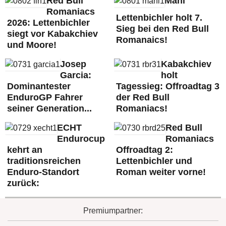
Red Bull
Mani
Romaniacs
Lettenbichler holt 7.
2026: Lettenbichler
Sieg bei den Red Bull
siegt vor Kabakchiev
Romanaics!
und Moore!
Josep
Kabakchiev
Garcia:
holt
Dominantester
Tagessieg: Offroadtag 3
EnduroGP Fahrer
der Red Bull
seiner Generation...
Romaniacs!
ECHT
Red Bull
Endurocup
Romaniacs
kehrt an
Offroadtag 2:
traditionsreichen
Lettenbichler und
Enduro-Standort
Roman weiter vorne!
zurück:
Premiumpartner: