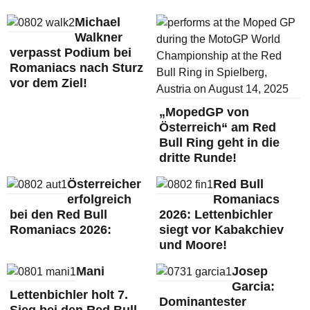
Michael
Walkner
verpasst Podium bei
Romaniacs nach Sturz
vor dem Ziel!
„MopedGP von
Österreich“ am Red
Bull Ring geht in die
dritte Runde!
Österreicher
Red Bull
erfolgreich
Romaniacs
bei den Red Bull
2026: Lettenbichler
Romaniacs 2026:
siegt vor Kabakchiev
und Moore!
Mani
Josep
Garcia:
Lettenbichler holt 7.
Dominantester
Sieg bei den Red Bull