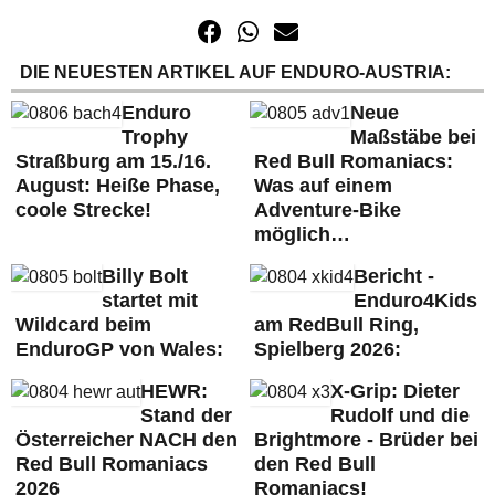
DIE NEUESTEN ARTIKEL AUF ENDURO-AUSTRIA:
Enduro
Neue
Trophy
Maßstäbe bei
Straßburg am 15./16.
Red Bull Romaniacs:
August: Heiße Phase,
Was auf einem
coole Strecke!
Adventure-Bike
möglich…
Billy Bolt
Bericht -
startet mit
Enduro4Kids
Wildcard beim
am RedBull Ring,
EnduroGP von Wales:
Spielberg 2026:
HEWR:
X-Grip: Dieter
Stand der
Rudolf und die
Österreicher NACH den
Brightmore - Brüder bei
Red Bull Romaniacs
den Red Bull
2026
Romaniacs!