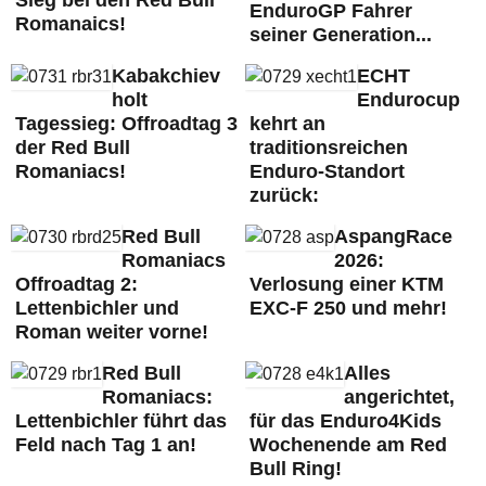
EnduroGP Fahrer
Romanaics!
seiner Generation...
Kabakchiev
ECHT
holt
Endurocup
Tagessieg: Offroadtag 3
kehrt an
der Red Bull
traditionsreichen
Romaniacs!
Enduro-Standort
zurück:
Red Bull
AspangRace
Romaniacs
2026:
Offroadtag 2:
Verlosung einer KTM
Lettenbichler und
EXC-F 250 und mehr!
Roman weiter vorne!
Red Bull
Alles
Romaniacs:
angerichtet,
Lettenbichler führt das
für das Enduro4Kids
Feld nach Tag 1 an!
Wochenende am Red
Bull Ring!