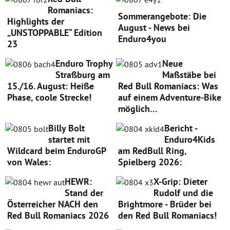
Romaniacs:
Sommerangebote: Die
Highlights der
August - News bei
„UNSTOPPABLE“ Edition
Enduro4you
23
Enduro Trophy
Neue
Straßburg am
Maßstäbe bei
15./16. August: Heiße
Red Bull Romaniacs: Was
Phase, coole Strecke!
auf einem Adventure-Bike
möglich…
Billy Bolt
Bericht -
startet mit
Enduro4Kids
Wildcard beim EnduroGP
am RedBull Ring,
von Wales:
Spielberg 2026:
HEWR:
X-Grip: Dieter
Stand der
Rudolf und die
Österreicher NACH den
Brightmore - Brüder bei
Red Bull Romaniacs 2026
den Red Bull Romaniacs!