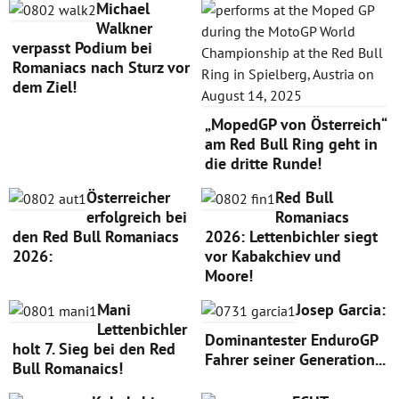
Michael
Walkner
verpasst Podium bei
Romaniacs nach Sturz vor
dem Ziel!
„MopedGP von Österreich“
am Red Bull Ring geht in
die dritte Runde!
Österreicher
Red Bull
erfolgreich bei
Romaniacs
den Red Bull Romaniacs
2026: Lettenbichler siegt
2026:
vor Kabakchiev und
Moore!
Mani
Josep Garcia:
Lettenbichler
Dominantester EnduroGP
holt 7. Sieg bei den Red
Fahrer seiner Generation...
Bull Romanaics!