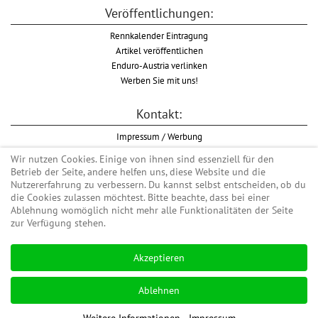
Veröffentlichungen:
Rennkalender Eintragung
Artikel veröffentlichen
Enduro-Austria verlinken
Werben Sie mit uns!
Kontakt:
Impressum / Werbung
Datenschutzinformation
Wir nutzen Cookies. Einige von ihnen sind essenziell für den
Informationspflicht WKO
Betrieb der Seite, andere helfen uns, diese Website und die
AGB
Nutzererfahrung zu verbessern. Du kannst selbst entscheiden, ob du
die Cookies zulassen möchtest. Bitte beachte, dass bei einer
Ablehnung womöglich nicht mehr alle Funktionalitäten der Seite
zur Verfügung stehen.
Begriff "Enduro" auf Wikipedia
Akzeptieren
#enduroaustria, #wirlebenenduro #enduroaustriaracingteam
Enduro-Austria, Enduro, Endurosport, Endurocross, Endurotraining, Endurotouren,
Ablehnen
Endurorennen, Hardenduro, Extreme Enduro