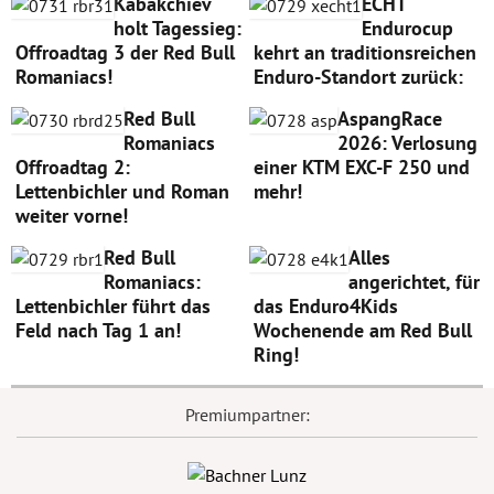
Kabakchiev
ECHT
holt Tagessieg:
Endurocup
Offroadtag 3 der Red Bull
kehrt an traditionsreichen
Romaniacs!
Enduro-Standort zurück:
Red Bull
AspangRace
Romaniacs
2026: Verlosung
Offroadtag 2:
einer KTM EXC-F 250 und
Lettenbichler und Roman
mehr!
weiter vorne!
Red Bull
Alles
Romaniacs:
angerichtet, für
Lettenbichler führt das
das Enduro4Kids
Feld nach Tag 1 an!
Wochenende am Red Bull
Ring!
Premiumpartner: