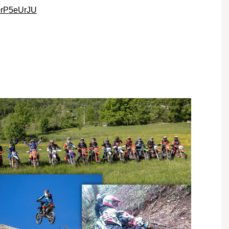
IbrP5eUrJU