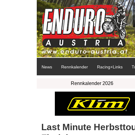
News
Rennkalender
Racing+Links
T
Rennkalender 2026
Last Minute Herbsttou