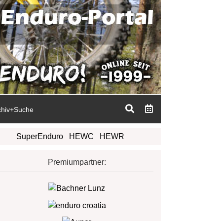
chiv+Suche
SuperEnduro
HEWC
HEWR
Premiumpartner: