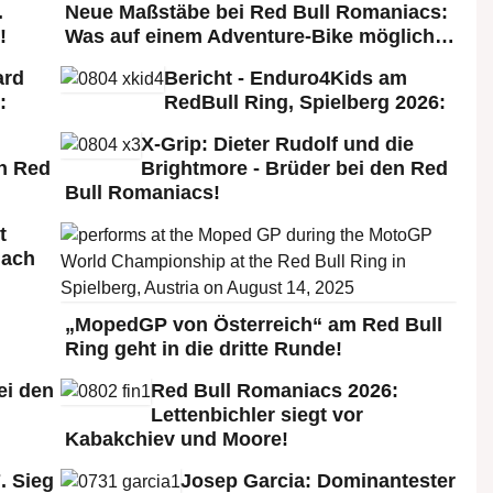
.
Neue Maßstäbe bei Red Bull Romaniacs:
!
Was auf einem Adventure-Bike möglich…
ard
Bericht - Enduro4Kids am
:
RedBull Ring, Spielberg 2026:
X-Grip: Dieter Rudolf und die
n Red
Brightmore - Brüder bei den Red
Bull Romaniacs!
t
nach
„MopedGP von Österreich“ am Red Bull
Ring geht in die dritte Runde!
ei den
Red Bull Romaniacs 2026:
:
Lettenbichler siegt vor
Kabakchiev und Moore!
. Sieg
Josep Garcia: Dominantester