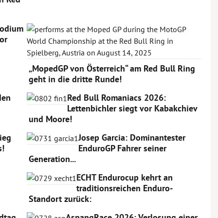
Podium
or
„MopedGP von Österreich“ am Red Bull Ring
geht in die dritte Runde!
den
Red Bull Romaniacs 2026:
Lettenbichler siegt vor Kabakchiev
und Moore!
Sieg
Josep Garcia: Dominantester
s!
EnduroGP Fahrer seiner
Generation...
ECHT Endurocup kehrt an
traditionsreichen Enduro-
Standort zurück:
dtag
AspangRace 2026: Verlosung einer