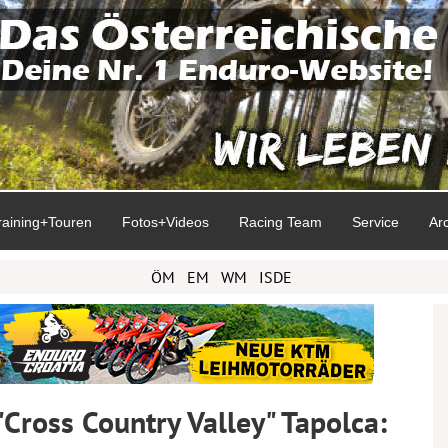
raining+Touren
Fotos+Videos
Racing Team
Service
Ar
ÖM
EM
WM
ISDE
ross Country Valley" Tapolca: