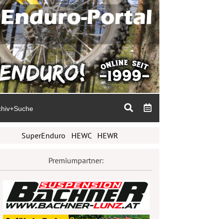
chiv+Suche
SuperEnduro
HEWC
HEWR
Premiumpartner: