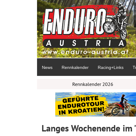
News
Rennkalender
Racing+Links
T
Rennkalender 2026
Langes Wochenende im "C