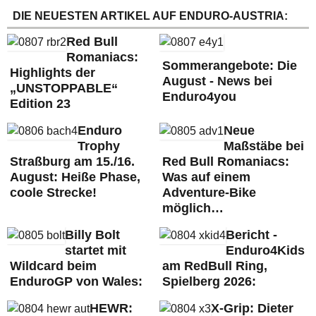
DIE NEUESTEN ARTIKEL AUF ENDURO-AUSTRIA:
Red Bull
Romaniacs:
Sommerangebote: Die
Highlights der
August - News bei
„UNSTOPPABLE“
Enduro4you
Edition 23
Enduro
Neue
Trophy
Maßstäbe bei
Straßburg am 15./16.
Red Bull Romaniacs:
August: Heiße Phase,
Was auf einem
coole Strecke!
Adventure-Bike
möglich…
Billy Bolt
Bericht -
startet mit
Enduro4Kids
Wildcard beim
am RedBull Ring,
EnduroGP von Wales:
Spielberg 2026:
HEWR:
X-Grip: Dieter