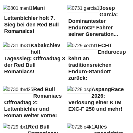
Mani
Josep
Garcia:
Lettenbichler holt 7.
Dominantester
Sieg bei den Red Bull
EnduroGP Fahrer
Romanaics!
seiner Generation...
Kabakchiev
ECHT
holt
Endurocup
Tagessieg: Offroadtag 3
kehrt an
der Red Bull
traditionsreichen
Romaniacs!
Enduro-Standort
zurück:
Red Bull
AspangRace
Romaniacs
2026:
Offroadtag 2:
Verlosung einer KTM
Lettenbichler und
EXC-F 250 und mehr!
Roman weiter vorne!
Red Bull
Alles