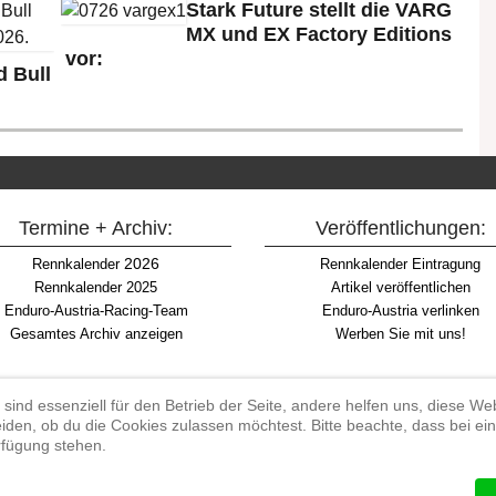
Stark Future stellt die VARG
MX und EX Factory Editions
vor:
 Bull
Termine + Archiv:
Veröffentlichungen:
2026
Rennkalender
Rennkalender Eintragung
Rennkalender 2025
Artikel veröffentlichen
Enduro-Austria-Racing-Team
Enduro-Austria verlinken
Gesamtes Archiv anzeigen
Werben Sie mit uns!
 sind essenziell für den Betrieb der Seite, andere helfen uns, diese W
iden, ob du die Cookies zulassen möchtest. Bitte beachte, dass bei e
Begriff "Enduro" auf Wikipedia
erfügung stehen.
#enduroaustria, #wirlebenenduro #enduroaustriaracingteam
 Endurosport, Endurocross, Endurotraining, Endurotouren, Endurorennen, Ha