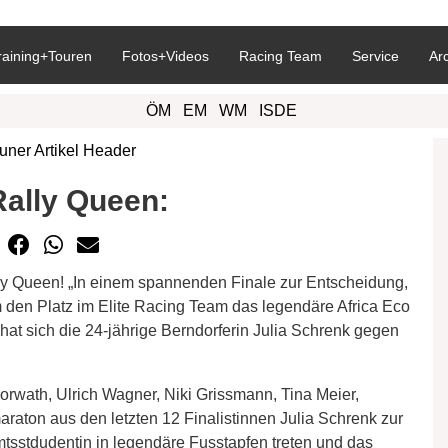
raining+Touren
Fotos+Videos
Racing Team
Service
Ar
ÖM
EM
WM
ISDE
Rally Queen:
lly Queen! „In einem spannenden Finale zur Entscheidung,
den Platz im Elite Racing Team das legendäre Africa Eco
hat sich die 24-jährige Berndorferin Julia Schrenk gegen
Horwath, Ulrich Wagner, Niki Grissmann, Tina Meier,
raton aus den letzten 12 Finalistinnen Julia Schrenk zur
tsstdudentin in legendäre Fusstapfen treten und das