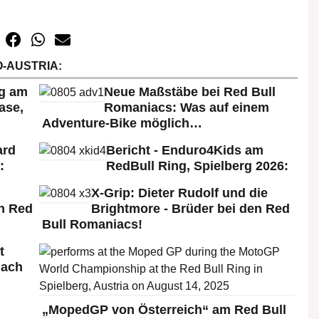
-AUSTRIA:
rg am
Neue Maßstäbe bei Red Bull
ase,
Romaniacs: Was auf einem
Adventure-Bike möglich…
ard
Bericht - Enduro4Kids am
:
RedBull Ring, Spielberg 2026:
X-Grip: Dieter Rudolf und die
n Red
Brightmore - Brüder bei den Red
Bull Romaniacs!
t
nach
„MopedGP von Österreich“ am Red Bull