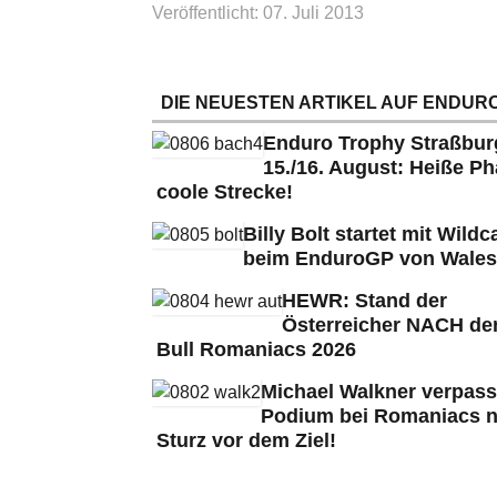
Veröffentlicht: 07. Juli 2013
DIE NEUESTEN ARTIKEL AUF ENDURO
Enduro Trophy Straßbu
15./16. August: Heiße Ph
coole Strecke!
Billy Bolt startet mit Wildc
beim EnduroGP von Wales
HEWR: Stand der
Österreicher NACH de
Bull Romaniacs 2026
Michael Walkner verpass
Podium bei Romaniacs 
Sturz vor dem Ziel!