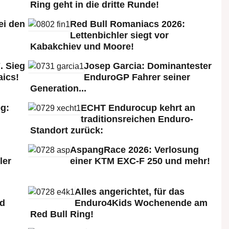
Ring geht in die dritte Runde!
ei den
Red Bull Romaniacs 2026:
:
Lettenbichler siegt vor
Kabakchiev und Moore!
. Sieg
Josep Garcia: Dominantester
aics!
EnduroGP Fahrer seiner
Generation...
g:
ECHT Endurocup kehrt an
traditionsreichen Enduro-
Standort zurück:
AspangRace 2026: Verlosung
ler
einer KTM EXC-F 250 und mehr!
Alles angerichtet, für das
ld
Enduro4Kids Wochenende am
Red Bull Ring!