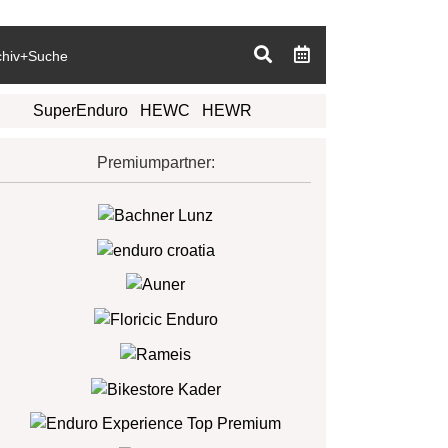
chiv+Suche
SuperEnduro
HEWC
HEWR
Premiumpartner: