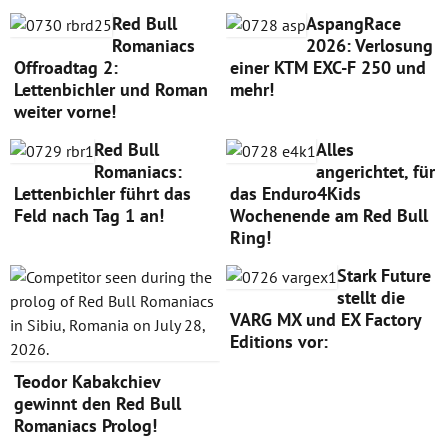
Red Bull
AspangRace
Romaniacs
2026: Verlosung
Offroadtag 2:
einer KTM EXC-F 250 und
Lettenbichler und Roman
mehr!
weiter vorne!
Red Bull
Alles
Romaniacs:
angerichtet, für
Lettenbichler führt das
das Enduro4Kids
Feld nach Tag 1 an!
Wochenende am Red Bull
Ring!
Stark Future
stellt die
VARG MX und EX Factory
Editions vor:
Teodor Kabakchiev
gewinnt den Red Bull
Romaniacs Prolog!