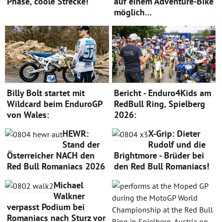
Phase, coole Strecke!
auf einem Adventure-Bike
möglich…
Billy Bolt startet mit
Bericht - Enduro4Kids am
Wildcard beim EnduroGP
RedBull Ring, Spielberg
von Wales:
2026:
HEWR:
X-Grip: Dieter
Stand der
Rudolf und die
Österreicher NACH den
Brightmore - Brüder bei
Red Bull Romaniacs 2026
den Red Bull Romaniacs!
Michael
Walkner
verpasst Podium bei
Romaniacs nach Sturz vor