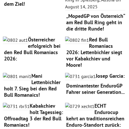
dem Ziel!
„MopedGP von Österreich“
am Red Bull Ring geht in
die dritte Runde!
Österreicher
Red Bull
erfolgreich bei
Romaniacs
den Red Bull Romaniacs
2026: Lettenbichler siegt
2026:
vor Kabakchiev und
Moore!
Mani
Josep Garcia:
Lettenbichler
Dominantester EnduroGP
holt 7. Sieg bei den Red
Fahrer seiner Generation...
Bull Romanaics!
Kabakchiev
ECHT
holt Tagessieg:
Endurocup
Offroadtag 3 der Red Bull
kehrt an traditionsreichen
Romaniacs!
Enduro-Standort zurück: