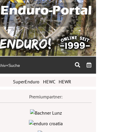
chiv+Suche
SuperEnduro
HEWC
HEWR
Premiumpartner: