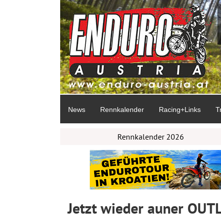
News
Rennkalender
Racing+Links
T
Rennkalender 2026
Jetzt wieder auner OUTL