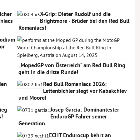
icher
X-Grip: Dieter Rudolf und die
niacs
Brightmore - Brüder bei den Red Bull
Romaniacs!
Podium
or
„MopedGP von Österreich“ am Red Bull Ring
geht in die dritte Runde!
den
Red Bull Romaniacs 2026:
Lettenbichler siegt vor Kabakchiev
und Moore!
Sieg
Josep Garcia: Dominantester
s!
EnduroGP Fahrer seiner
Generation...
ECHT Endurocup kehrt an