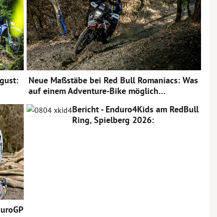
gust:
Neue Maßstäbe bei Red Bull Romaniacs: Was
auf einem Adventure-Bike möglich…
Bericht - Enduro4Kids am RedBull
Ring, Spielberg 2026:
duroGP