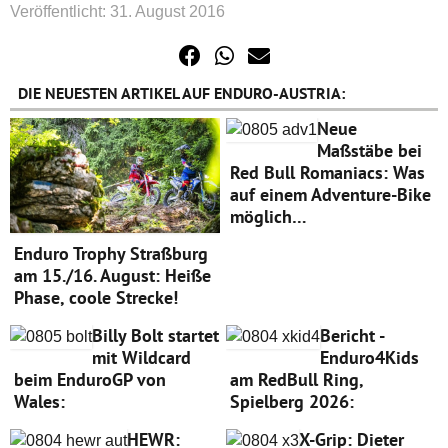
Veröffentlicht: 31. August 2016
DIE NEUESTEN ARTIKEL AUF ENDURO-AUSTRIA:
Neue
Maßstäbe bei
Red Bull Romaniacs: Was
auf einem Adventure-Bike
möglich…
Enduro Trophy Straßburg
am 15./16. August: Heiße
Phase, coole Strecke!
Billy Bolt startet
Bericht -
mit Wildcard
Enduro4Kids
beim EnduroGP von
am RedBull Ring,
Wales:
Spielberg 2026:
HEWR:
X-Grip: Dieter