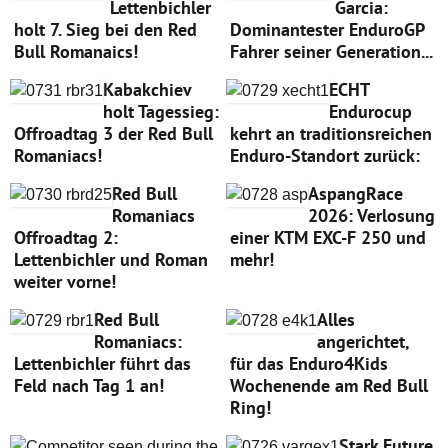
Lettenbichler
Garcia:
holt 7. Sieg bei den Red
Dominantester EnduroGP
Bull Romanaics!
Fahrer seiner Generation...
Kabakchiev
ECHT
holt Tagessieg:
Endurocup
Offroadtag 3 der Red Bull
kehrt an traditionsreichen
Romaniacs!
Enduro-Standort zurück:
Red Bull
AspangRace
Romaniacs
2026: Verlosung
Offroadtag 2:
einer KTM EXC-F 250 und
Lettenbichler und Roman
mehr!
weiter vorne!
Red Bull
Alles
Romaniacs:
angerichtet,
Lettenbichler führt das
für das Enduro4Kids
Feld nach Tag 1 an!
Wochenende am Red Bull
Ring!
Stark Future