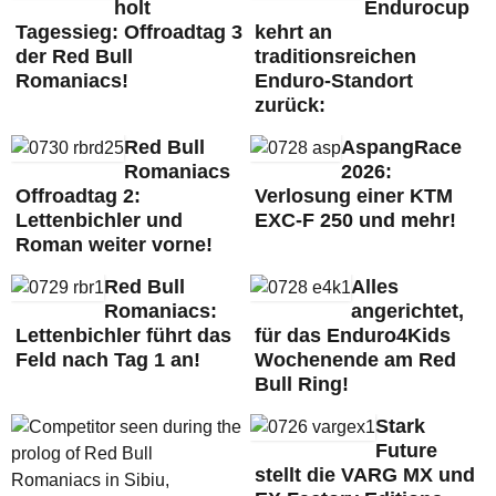
holt
Endurocup
Tagessieg: Offroadtag 3
kehrt an
der Red Bull
traditionsreichen
Romaniacs!
Enduro-Standort
zurück:
Red Bull
AspangRace
Romaniacs
2026:
Offroadtag 2:
Verlosung einer KTM
Lettenbichler und
EXC-F 250 und mehr!
Roman weiter vorne!
Red Bull
Alles
Romaniacs:
angerichtet,
Lettenbichler führt das
für das Enduro4Kids
Feld nach Tag 1 an!
Wochenende am Red
Bull Ring!
Stark
Future
stellt die VARG MX und