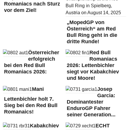
Romaniacs nach Sturz
vor dem Ziel!
„MopedGP von
Österreich“ am Red
Bull Ring geht in die
dritte Runde!
Österreicher
Red Bull
erfolgreich
Romaniacs
bei den Red Bull
2026: Lettenbichler
Romaniacs 2026:
siegt vor Kabakchiev
und Moore!
Mani
Josep
Garcia:
Lettenbichler holt 7.
Dominantester
Sieg bei den Red Bull
EnduroGP Fahrer
Romanaics!
seiner Generation...
Kabakchiev
ECHT