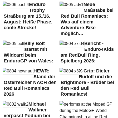
Enduro
Neue
Trophy
Maßstäbe bei
Straßburg am 15./16.
Red Bull Romaniacs:
August: Heiße Phase,
Was auf einem
coole Strecke!
Adventure-Bike
möglich…
Billy Bolt
Bericht -
startet mit
Enduro4Kids
Wildcard beim
am RedBull Ring,
EnduroGP von Wales:
Spielberg 2026:
HEWR:
X-Grip: Dieter
Stand der
Rudolf und die
Österreicher NACH den
Brightmore - Brüder bei
Red Bull Romaniacs
den Red Bull
2026
Romaniacs!
Michael
Walkner
verpasst Podium bei