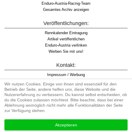
Enduro-Austria-Racing-Team
Gesamtes Archiv anzeigen
Veröffentlichungen:
Rennkalender Eintragung
Artikel veröffentlichen
Enduro-Austria verlinken
Werben Sie mit uns!
Kontakt:
Impressum / Werbung
Datenschutzinformation
Wir nutzen Cookies. Einige von ihnen sind essenziell für den
Informationspflicht WKO
Betrieb der Seite, andere helfen uns, diese Website und die
AGB
Nutzererfahrung zu verbessern. Du kannst selbst entscheiden, ob
du die Cookies zulassen möchtest. Bitte beachte, dass bei einer
Ablehnung womöglich nicht mehr alle Funktionalitäten der Seite
zur Verfügung stehen.
Begriff "Enduro" auf Wikipedia
Akzeptieren
#enduroaustria, #wirlebenenduro #enduroaustriaracingteam