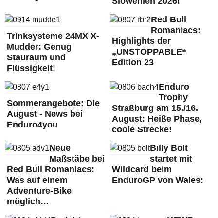
Slowenien 2026!
Red Bull
Romaniacs:
Trinksysteme 24MX X-
Highlights der
Mudder: Genug
„UNSTOPPABLE“
Stauraum und
Edition 23
Flüssigkeit!
Enduro
Trophy
Sommerangebote: Die
Straßburg am 15./16.
August - News bei
August: Heiße Phase,
Enduro4you
coole Strecke!
Neue
Billy Bolt
Maßstäbe bei
startet mit
Red Bull Romaniacs:
Wildcard beim
Was auf einem
EnduroGP von Wales:
Adventure-Bike
möglich…