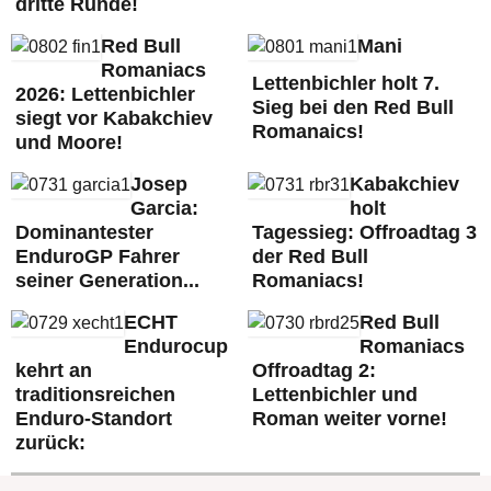
dritte Runde!
Red Bull
Mani
Romaniacs
Lettenbichler holt 7.
2026: Lettenbichler
Sieg bei den Red Bull
siegt vor Kabakchiev
Romanaics!
und Moore!
Josep
Kabakchiev
Garcia:
holt
Dominantester
Tagessieg: Offroadtag 3
EnduroGP Fahrer
der Red Bull
seiner Generation...
Romaniacs!
ECHT
Red Bull
Endurocup
Romaniacs
kehrt an
Offroadtag 2:
traditionsreichen
Lettenbichler und
Enduro-Standort
Roman weiter vorne!
zurück: