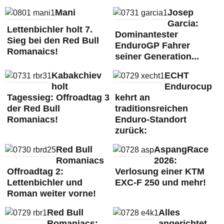
Mani
Josep
Garcia:
Lettenbichler holt 7.
Dominantester
Sieg bei den Red Bull
EnduroGP Fahrer
Romanaics!
seiner Generation...
Kabakchiev
ECHT
holt
Endurocup
Tagessieg: Offroadtag 3
kehrt an
der Red Bull
traditionsreichen
Romaniacs!
Enduro-Standort
zurück:
Red Bull
AspangRace
Romaniacs
2026:
Offroadtag 2:
Verlosung einer KTM
Lettenbichler und
EXC-F 250 und mehr!
Roman weiter vorne!
Red Bull
Alles
Romaniacs:
angerichtet,