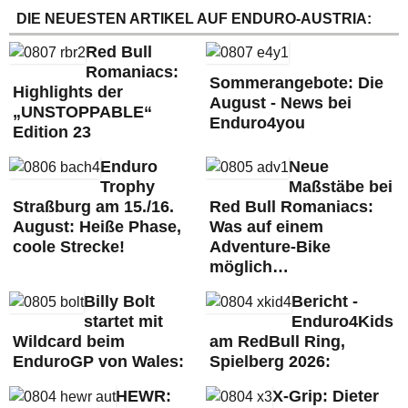
DIE NEUESTEN ARTIKEL AUF ENDURO-AUSTRIA:
Red Bull
Romaniacs:
Sommerangebote: Die
Highlights der
August - News bei
„UNSTOPPABLE“
Enduro4you
Edition 23
Enduro
Neue
Trophy
Maßstäbe bei
Straßburg am 15./16.
Red Bull Romaniacs:
August: Heiße Phase,
Was auf einem
coole Strecke!
Adventure-Bike
möglich…
Billy Bolt
Bericht -
startet mit
Enduro4Kids
Wildcard beim
am RedBull Ring,
EnduroGP von Wales:
Spielberg 2026:
HEWR:
X-Grip: Dieter