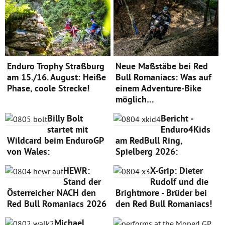
Enduro Trophy Straßburg
Neue Maßstäbe bei Red
am 15./16. August: Heiße
Bull Romaniacs: Was auf
Phase, coole Strecke!
einem Adventure-Bike
möglich…
Billy Bolt
Bericht -
startet mit
Enduro4Kids
Wildcard beim EnduroGP
am RedBull Ring,
von Wales:
Spielberg 2026:
HEWR:
X-Grip: Dieter
Stand der
Rudolf und die
Österreicher NACH den
Brightmore - Brüder bei
Red Bull Romaniacs 2026
den Red Bull Romaniacs!
Michael