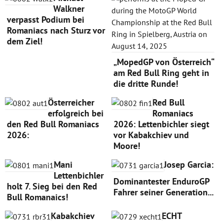
Walkner
verpasst Podium bei
Romaniacs nach Sturz vor
dem Ziel!
„MopedGP von Österreich“
am Red Bull Ring geht in
die dritte Runde!
Österreicher
Red Bull
erfolgreich bei
Romaniacs
den Red Bull Romaniacs
2026: Lettenbichler siegt
2026:
vor Kabakchiev und
Moore!
Mani
Josep Garcia:
Lettenbichler
Dominantester EnduroGP
holt 7. Sieg bei den Red
Fahrer seiner Generation...
Bull Romanaics!
Kabakchiev
ECHT