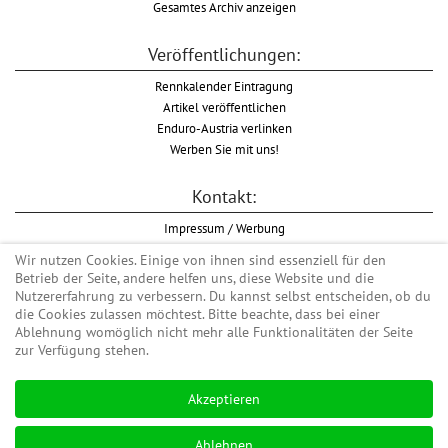
Gesamtes Archiv anzeigen
Veröffentlichungen:
Rennkalender Eintragung
Artikel veröffentlichen
Enduro-Austria verlinken
Werben Sie mit uns!
Kontakt:
Impressum / Werbung
Datenschutzinformation
Wir nutzen Cookies. Einige von ihnen sind essenziell für den
Informationspflicht WKO
Betrieb der Seite, andere helfen uns, diese Website und die
AGB
Nutzererfahrung zu verbessern. Du kannst selbst entscheiden, ob du
die Cookies zulassen möchtest. Bitte beachte, dass bei einer
Ablehnung womöglich nicht mehr alle Funktionalitäten der Seite
zur Verfügung stehen.
Begriff "Enduro" auf Wikipedia
Akzeptieren
#enduroaustria, #wirlebenenduro #enduroaustriaracingteam
Enduro-Austria, Enduro, Endurosport, Endurocross, Endurotraining, Endurotouren,
Ablehnen