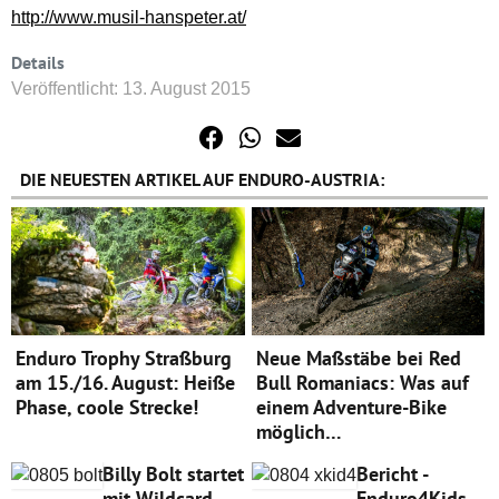
http://www.musil-hanspeter.at/
Details
Veröffentlicht: 13. August 2015
DIE NEUESTEN ARTIKEL AUF ENDURO-AUSTRIA:
Enduro Trophy Straßburg
Neue Maßstäbe bei Red
am 15./16. August: Heiße
Bull Romaniacs: Was auf
Phase, coole Strecke!
einem Adventure-Bike
möglich…
Billy Bolt startet
Bericht -
mit Wildcard
Enduro4Kids