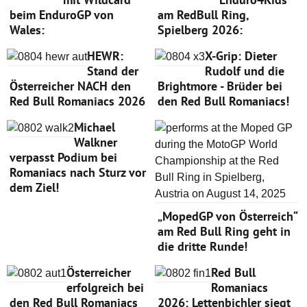
beim EnduroGP von
am RedBull Ring,
Wales:
Spielberg 2026:
HEWR:
X-Grip: Dieter
Stand der
Rudolf und die
Österreicher NACH den
Brightmore - Brüder bei
Red Bull Romaniacs 2026
den Red Bull Romaniacs!
Michael
Walkner
verpasst Podium bei
Romaniacs nach Sturz vor
dem Ziel!
„MopedGP von Österreich“
am Red Bull Ring geht in
die dritte Runde!
Österreicher
Red Bull
erfolgreich bei
Romaniacs
den Red Bull Romaniacs
2026: Lettenbichler siegt