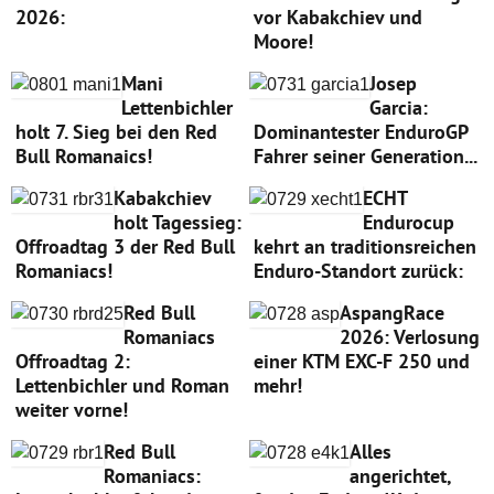
2026:
vor Kabakchiev und
Moore!
Mani
Josep
Lettenbichler
Garcia:
holt 7. Sieg bei den Red
Dominantester EnduroGP
Bull Romanaics!
Fahrer seiner Generation...
Kabakchiev
ECHT
holt Tagessieg:
Endurocup
Offroadtag 3 der Red Bull
kehrt an traditionsreichen
Romaniacs!
Enduro-Standort zurück:
Red Bull
AspangRace
Romaniacs
2026: Verlosung
Offroadtag 2:
einer KTM EXC-F 250 und
Lettenbichler und Roman
mehr!
weiter vorne!
Red Bull
Alles
Romaniacs:
angerichtet,