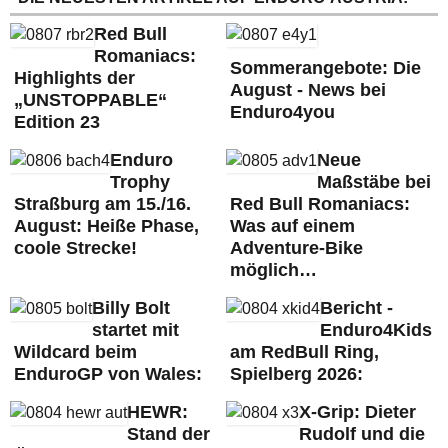
Red Bull
Romaniacs:
Sommerangebote: Die
Highlights der
August - News bei
„UNSTOPPABLE“
Enduro4you
Edition 23
Enduro
Neue
Trophy
Maßstäbe bei
Straßburg am 15./16.
Red Bull Romaniacs:
August: Heiße Phase,
Was auf einem
coole Strecke!
Adventure-Bike
möglich…
Billy Bolt
Bericht -
startet mit
Enduro4Kids
Wildcard beim
am RedBull Ring,
EnduroGP von Wales:
Spielberg 2026:
HEWR:
X-Grip: Dieter
Stand der
Rudolf und die