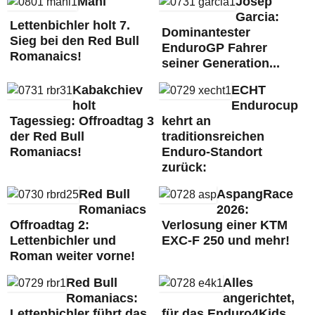
Mani
Josep
Garcia:
Lettenbichler holt 7.
Dominantester
Sieg bei den Red Bull
EnduroGP Fahrer
Romanaics!
seiner Generation...
Kabakchiev
ECHT
holt
Endurocup
Tagessieg: Offroadtag 3
kehrt an
der Red Bull
traditionsreichen
Romaniacs!
Enduro-Standort
zurück:
Red Bull
AspangRace
Romaniacs
2026:
Offroadtag 2:
Verlosung einer KTM
Lettenbichler und
EXC-F 250 und mehr!
Roman weiter vorne!
Red Bull
Alles
Romaniacs:
angerichtet,
Lettenbichler führt das
für das Enduro4Kids