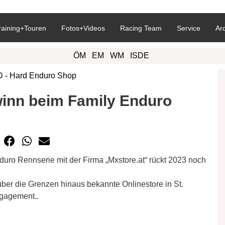
raining+Touren
Fotos+Videos
Racing Team
Service
Ar
ÖM
EM
WM
ISDE
inn beim Family Enduro
duro Rennserie mit der Firma „Mxstore.at“ rückt 2023 noch
über die Grenzen hinaus bekannte Onlinestore in St.
ngagement..