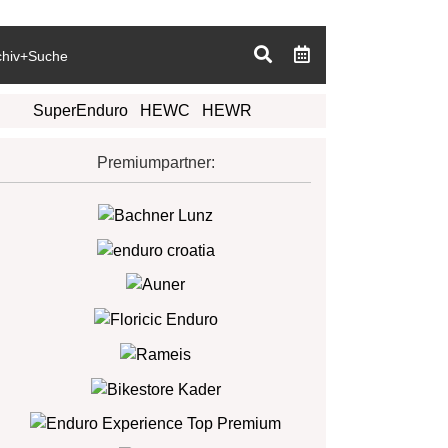
chiv+Suche
SuperEnduro
HEWC
HEWR
Premiumpartner: