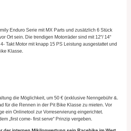
amily Enduro Serie mit MX Parts und zusätzlich 6 Stück
r Ort sein. Die trendigen Motorräder sind mit 12“/ 14“
4- Takt Motor mit knapp 15 PS Leistung ausgestattet und
ike Klasse.
altung die Möglichkeit, um 50 € (exklusive Nenngebühr &.
ad für die Rennen in der Pit Bike Klasse zu mieten. Vor
 ein Onlinetool zur Vorreservierung eingerichtet.
em „first come- first serve“ Prinzip vergeben.
r der internen Mikilonwertung sein Racebike im Wert