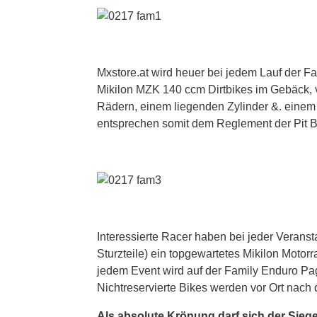
Mxstore.at wird heuer bei jedem Lauf der F
Mikilon MZK 140 ccm Dirtbikes im Gebäck, vo
Rädern, einem liegenden Zylinder &. einem 
entsprechen somit dem Reglement der Pit B
Interessierte Racer haben bei jeder Veranst
Sturzteile) ein topgewartetes Mikilon Motorr
jedem Event wird auf der Family Enduro Page
Nichtreservierte Bikes werden vor Ort nach d
Als absolute Krönung darf sich der Siege