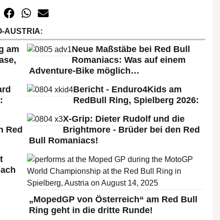
-AUSTRIA:
rg am
Neue Maßstäbe bei Red Bull
ase,
Romaniacs: Was auf einem
Adventure-Bike möglich…
ard
Bericht - Enduro4Kids am
:
RedBull Ring, Spielberg 2026:
X-Grip: Dieter Rudolf und die
n Red
Brightmore - Brüder bei den Red
Bull Romaniacs!
t
nach
„MopedGP von Österreich“ am Red Bull
Ring geht in die dritte Runde!