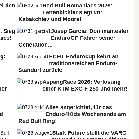
ei den
Red Bull Romaniacs 2026:
:
Lettenbichler siegt vor
Kabakchiev und Moore!
. Sieg
Josep Garcia: Dominantester
aics!
EnduroGP Fahrer seiner
Generation...
g:
ECHT Endurocup kehrt an
traditionsreichen Enduro-
Standort zurück:
AspangRace 2026: Verlosung
ler
einer KTM EXC-F 250 und mehr!
Alles angerichtet, für das
ld
Enduro4Kids Wochenende am
Red Bull Ring!
Stark Future stellt die VARG