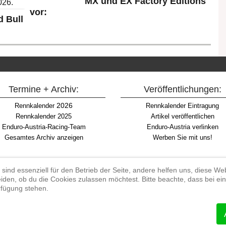
MX und EX Factory Editions
vor:
 Bull
Termine + Archiv:
Veröffentlichungen:
2026
Rennkalender
Rennkalender Eintragung
Rennkalender 2025
Artikel veröffentlichen
Enduro-Austria-Racing-Team
Enduro-Austria verlinken
Gesamtes Archiv anzeigen
Werben Sie mit uns!
 sind essenziell für den Betrieb der Seite, andere helfen uns, diese W
iden, ob du die Cookies zulassen möchtest. Bitte beachte, dass bei e
Begriff "Enduro" auf Wikipedia
erfügung stehen.
#enduroaustria, #wirlebenenduro #enduroaustriaracingteam
 Endurosport, Endurocross, Endurotraining, Endurotouren, Endurorennen, Ha