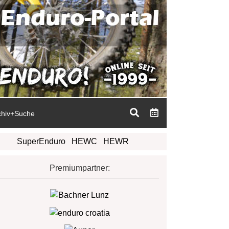
chiv+Suche
SuperEnduro
HEWC
HEWR
Premiumpartner: