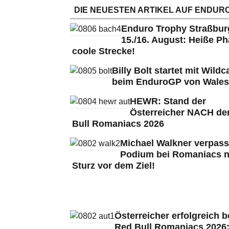
DIE NEUESTEN ARTIKEL AUF ENDURO
Enduro Trophy Straßbu
15./16. August: Heiße Ph
coole Strecke!
Billy Bolt startet mit Wildc
beim EnduroGP von Wales
HEWR: Stand der
Österreicher NACH de
Bull Romaniacs 2026
Michael Walkner verpass
Podium bei Romaniacs 
Sturz vor dem Ziel!
Österreicher erfolgreich b
Red Bull Romaniacs 2026