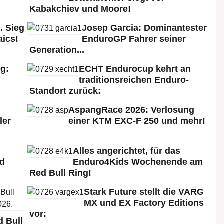
Kabakchiev und Moore!
. Sieg
Josep Garcia: Dominantester
aics!
EnduroGP Fahrer seiner
Generation...
g:
ECHT Endurocup kehrt an
traditionsreichen Enduro-
Standort zurück:
AspangRace 2026: Verlosung
ler
einer KTM EXC-F 250 und mehr!
Alles angerichtet, für das
ld
Enduro4Kids Wochenende am
Red Bull Ring!
Stark Future stellt die VARG
MX und EX Factory Editions
vor:
 Bull