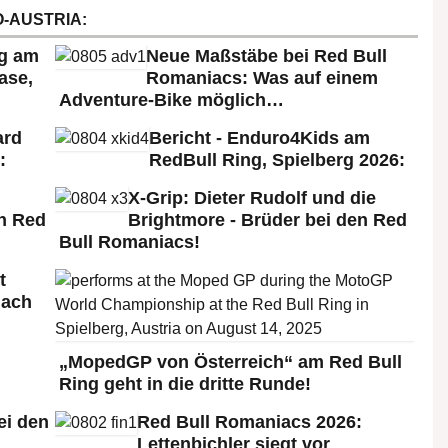
-AUSTRIA:
rg am
Neue Maßstäbe bei Red Bull
ase,
Romaniacs: Was auf einem
Adventure-Bike möglich…
ard
Bericht - Enduro4Kids am
:
RedBull Ring, Spielberg 2026:
X-Grip: Dieter Rudolf und die
n Red
Brightmore - Brüder bei den Red
Bull Romaniacs!
t
nach
„MopedGP von Österreich“ am Red Bull
Ring geht in die dritte Runde!
ei den
Red Bull Romaniacs 2026:
:
Lettenbichler siegt vor