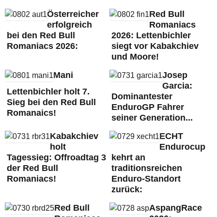
Österreicher
Red Bull
erfolgreich
Romaniacs
bei den Red Bull
2026: Lettenbichler
Romaniacs 2026:
siegt vor Kabakchiev
und Moore!
Mani
Josep
Garcia:
Lettenbichler holt 7.
Dominantester
Sieg bei den Red Bull
EnduroGP Fahrer
Romanaics!
seiner Generation...
Kabakchiev
ECHT
holt
Endurocup
Tagessieg: Offroadtag 3
kehrt an
der Red Bull
traditionsreichen
Romaniacs!
Enduro-Standort
zurück:
Red Bull
AspangRace