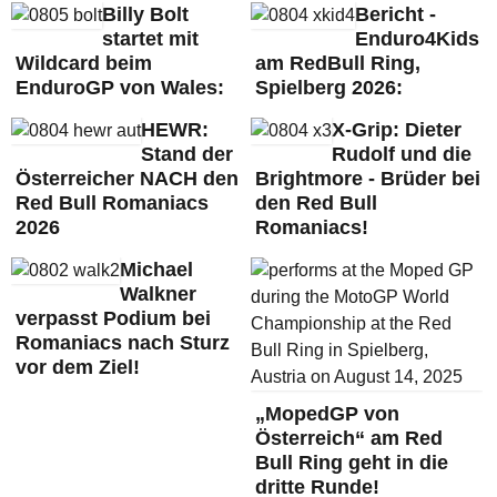
Billy Bolt
Bericht -
startet mit
Enduro4Kids
Wildcard beim
am RedBull Ring,
EnduroGP von Wales:
Spielberg 2026:
HEWR:
X-Grip: Dieter
Stand der
Rudolf und die
Österreicher NACH den
Brightmore - Brüder bei
Red Bull Romaniacs
den Red Bull
2026
Romaniacs!
Michael
Walkner
verpasst Podium bei
Romaniacs nach Sturz
vor dem Ziel!
„MopedGP von
Österreich“ am Red
Bull Ring geht in die
dritte Runde!