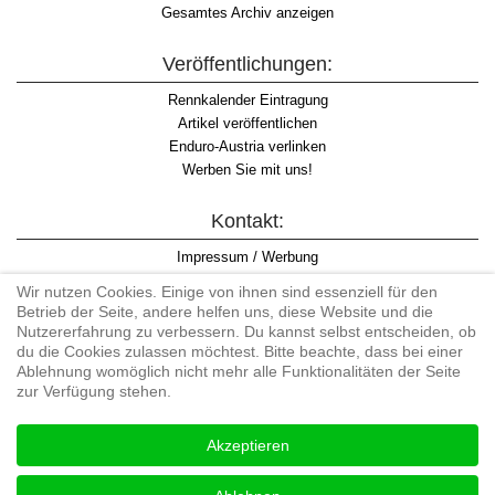
Gesamtes Archiv anzeigen
Veröffentlichungen:
Rennkalender Eintragung
Artikel veröffentlichen
Enduro-Austria verlinken
Werben Sie mit uns!
Kontakt:
Impressum / Werbung
Datenschutzinformation
Wir nutzen Cookies. Einige von ihnen sind essenziell für den
Informationspflicht WKO
Betrieb der Seite, andere helfen uns, diese Website und die
AGB
Nutzererfahrung zu verbessern. Du kannst selbst entscheiden, ob
du die Cookies zulassen möchtest. Bitte beachte, dass bei einer
Ablehnung womöglich nicht mehr alle Funktionalitäten der Seite
zur Verfügung stehen.
Begriff "Enduro" auf Wikipedia
Akzeptieren
#enduroaustria, #wirlebenenduro #enduroaustriaracingteam
Enduro-Austria, Enduro, Endurosport, Endurocross, Endurotraining,