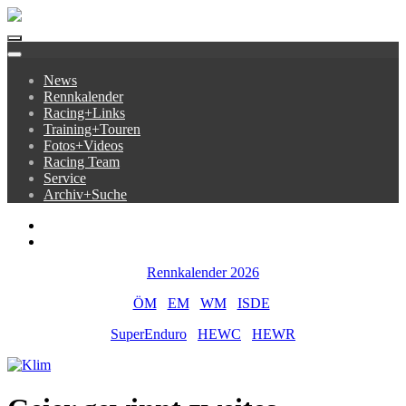
News
Rennkalender
Racing+Links
Training+Touren
Fotos+Videos
Racing Team
Service
Archiv+Suche
Rennkalender 2026
ÖM
EM
WM
ISDE
SuperEnduro
HEWC
HEWR