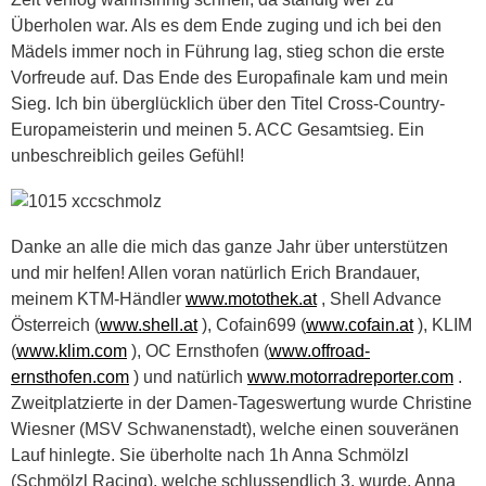
Überholen war. Als es dem Ende zuging und ich bei den
Mädels immer noch in Führung lag, stieg schon die erste
Vorfreude auf. Das Ende des Europafinale kam und mein
Sieg. Ich bin überglücklich über den Titel Cross-Country-
Europameisterin und meinen 5. ACC Gesamtsieg. Ein
unbeschreiblich geiles Gefühl!
Danke an alle die mich das ganze Jahr über unterstützen
und mir helfen! Allen voran natürlich Erich Brandauer,
meinem KTM-Händler
www.motothek.at
, Shell Advance
Österreich (
www.shell.at
), Cofain699 (
www.cofain.at
), KLIM
(
www.klim.com
), OC Ernsthofen (
www.offroad-
ernsthofen.com
) und natürlich
www.motorradreporter.com
.
Zweitplatzierte in der Damen-Tageswertung wurde Christine
Wiesner (MSV Schwanenstadt), welche einen souveränen
Lauf hinlegte. Sie überholte nach 1h Anna Schmölzl
(Schmölzl Racing), welche schlussendlich 3. wurde. Anna