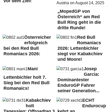
vor dem Ziel!
„MopedGP von
Österreich“ am Red
Bull Ring geht in die
dritte Runde!
Österreicher
Red Bull
erfolgreich
Romaniacs
bei den Red Bull
2026: Lettenbichler
Romaniacs 2026:
siegt vor Kabakchiev
und Moore!
Mani
Josep
Garcia:
Lettenbichler holt 7.
Dominantester
Sieg bei den Red Bull
EnduroGP Fahrer
Romanaics!
seiner Generation...
Kabakchiev
ECHT
holt
Endurocup
Tagessieg: Offroadtag 3
kehrt an