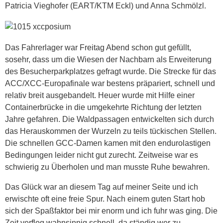
Patricia Vieghofer (EART/KTM Eckl) und Anna Schmölzl.
Das Fahrerlager war Freitag Abend schon gut gefüllt,
sosehr, dass um die Wiesen der Nachbarn als Erweiterung
des Besucherparkplatzes gefragt wurde. Die Strecke für das
ACC/XCC-Europafinale war bestens präpariert, schnell und
relativ breit ausgebandelt. Heuer wurde mit Hilfe einer
Containerbrücke in die umgekehrte Richtung der letzten
Jahre gefahren. Die Waldpassagen entwickelten sich durch
das Herauskommen der Wurzeln zu teils tückischen Stellen.
Die schnellen GCC-Damen kamen mit den endurolastigen
Bedingungen leider nicht gut zurecht. Zeitweise war es
schwierig zu Überholen und man musste Ruhe bewahren.
Das Glück war an diesem Tag auf meiner Seite und ich
erwischte oft eine freie Spur. Nach einem guten Start hob
sich der Spaßfaktor bei mir enorm und ich fuhr was ging. Die
Zeit verflog wahnsinnig schnell, da ständig wer zu