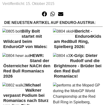
Veröffentlicht: 15. Oktober 2015
DIE NEUESTEN ARTIKEL AUF ENDURO-AUSTRIA:
Billy Bolt
Bericht -
startet mit
Enduro4Kids
Wildcard beim
am RedBull Ring,
EnduroGP von Wales:
Spielberg 2026:
HEWR:
X-Grip: Dieter
Stand der
Rudolf und die
Österreicher NACH den
Brightmore - Brüder bei
Red Bull Romaniacs
den Red Bull
2026
Romaniacs!
Michael
Walkner
verpasst Podium bei
Romaniacs nach Sturz