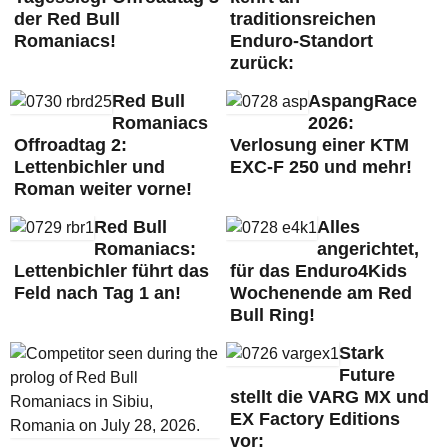
der Red Bull
traditionsreichen
Romaniacs!
Enduro-Standort
zurück:
Red Bull
AspangRace
Romaniacs
2026:
Offroadtag 2:
Verlosung einer KTM
Lettenbichler und
EXC-F 250 und mehr!
Roman weiter vorne!
Red Bull
Alles
Romaniacs:
angerichtet,
Lettenbichler führt das
für das Enduro4Kids
Feld nach Tag 1 an!
Wochenende am Red
Bull Ring!
Stark
Future
stellt die VARG MX und
EX Factory Editions
vor: