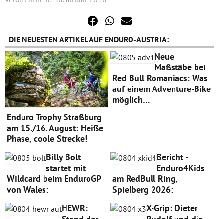
DIE NEUESTEN ARTIKEL AUF ENDURO-AUSTRIA:
Neue
Maßstäbe bei
Red Bull Romaniacs: Was
auf einem Adventure-Bike
möglich…
Enduro Trophy Straßburg
am 15./16. August: Heiße
Phase, coole Strecke!
Billy Bolt
Bericht -
startet mit
Enduro4Kids
Wildcard beim EnduroGP
am RedBull Ring,
von Wales:
Spielberg 2026:
HEWR:
X-Grip: Dieter
Stand der
Rudolf und die