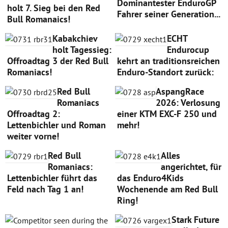
Dominantester EnduroGP
holt 7. Sieg bei den Red
Fahrer seiner Generation...
Bull Romanaics!
Kabakchiev
ECHT
holt Tagessieg:
Endurocup
Offroadtag 3 der Red Bull
kehrt an traditionsreichen
Romaniacs!
Enduro-Standort zurück:
Red Bull
AspangRace
Romaniacs
2026: Verlosung
Offroadtag 2:
einer KTM EXC-F 250 und
Lettenbichler und Roman
mehr!
weiter vorne!
Red Bull
Alles
Romaniacs:
angerichtet, für
Lettenbichler führt das
das Enduro4Kids
Feld nach Tag 1 an!
Wochenende am Red Bull
Ring!
Stark Future