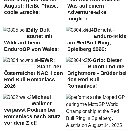
August: Heiße Phase,
Was auf einem
coole Strecke!
Adventure-Bike
möglich…
Billy Bolt
Bericht -
startet mit
Enduro4Kids
Wildcard beim
am RedBull Ring,
EnduroGP von Wales:
Spielberg 2026:
HEWR:
X-Grip: Dieter
Stand der
Rudolf und die
Österreicher NACH den
Brightmore - Brüder bei
Red Bull Romaniacs
den Red Bull
2026
Romaniacs!
Michael
Walkner
verpasst Podium bei
Romaniacs nach Sturz
vor dem Ziel!