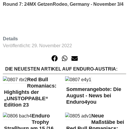
Round 7: 24MX GetzenRodeo, Germany - November 3/4
Details
Veröffentlicht: 29. November 2022
DIE NEUESTEN ARTIKEL AUF ENDURO-AUSTRIA:
Red Bull
Romaniacs:
Sommerangebote: Die
Highlights der
August - News bei
„UNSTOPPABLE“
Enduro4you
Edition 23
Enduro
Neue
Trophy
Maßstäbe bei
Straßburg am 15./16.
Red Bull Romaniacs: