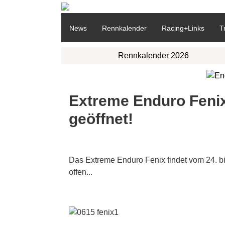
News
Rennkalender
Racing+Links
T
Rennkalender 2026
Extreme Enduro Fenix
geöffnet!
Das Extreme Enduro Fenix findet vom 24. bis
offen...