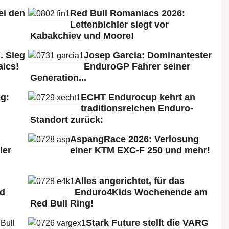
ei den
Red Bull Romaniacs 2026:
:
Lettenbichler siegt vor
Kabakchiev und Moore!
. Sieg
Josep Garcia: Dominantester
aics!
EnduroGP Fahrer seiner
Generation...
g:
ECHT Endurocup kehrt an
traditionsreichen Enduro-
Standort zurück:
AspangRace 2026: Verlosung
ler
einer KTM EXC-F 250 und mehr!
Alles angerichtet, für das
ld
Enduro4Kids Wochenende am
Red Bull Ring!
Stark Future stellt die VARG