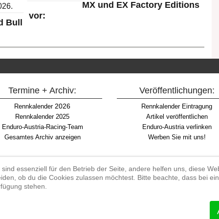
MX und EX Factory Editions
vor:
 Bull
Termine + Archiv:
Veröffentlichungen:
2026
Rennkalender
Rennkalender Eintragung
Rennkalender 2025
Artikel veröffentlichen
Enduro-Austria-Racing-Team
Enduro-Austria verlinken
Gesamtes Archiv anzeigen
Werben Sie mit uns!
 sind essenziell für den Betrieb der Seite, andere helfen uns, diese W
iden, ob du die Cookies zulassen möchtest. Bitte beachte, dass bei e
Begriff "Enduro" auf Wikipedia
erfügung stehen.
#enduroaustria, #wirlebenenduro #enduroaustriaracingteam
 Endurosport, Endurocross, Endurotraining, Endurotouren, Endurorennen, Ha