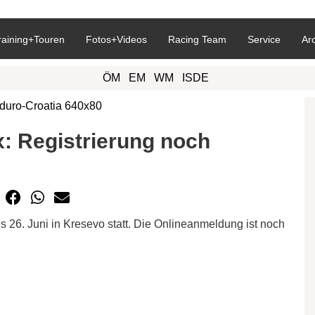
raining+Touren
Fotos+Videos
Racing Team
Service
Ar
ÖM
EM
WM
ISDE
: Registrierung noch
 26. Juni in Kresevo statt. Die Onlineanmeldung ist noch