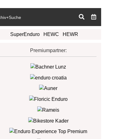
chiv+Suche
SuperEnduro
HEWC
HEWR
Premiumpartner: