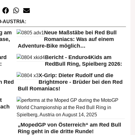
-AUSTRIA:
rg am
Neue Maßstäbe bei Red Bull
ase,
Romaniacs: Was auf einem
Adventure-Bike möglich…
ard
Bericht - Enduro4Kids am
:
RedBull Ring, Spielberg 2026:
X-Grip: Dieter Rudolf und die
n Red
Brightmore - Brüder bei den Red
Bull Romaniacs!
t
nach
„MopedGP von Österreich“ am Red Bull
Ring geht in die dritte Runde!