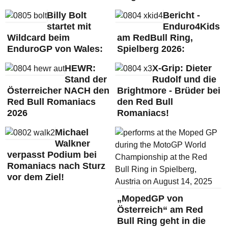
Billy Bolt
Bericht -
startet mit
Enduro4Kids
Wildcard beim
am RedBull Ring,
EnduroGP von Wales:
Spielberg 2026:
HEWR:
X-Grip: Dieter
Stand der
Rudolf und die
Österreicher NACH den
Brightmore - Brüder bei
Red Bull Romaniacs
den Red Bull
2026
Romaniacs!
Michael
Walkner
verpasst Podium bei
Romaniacs nach Sturz
vor dem Ziel!
„MopedGP von
Österreich“ am Red
Bull Ring geht in die