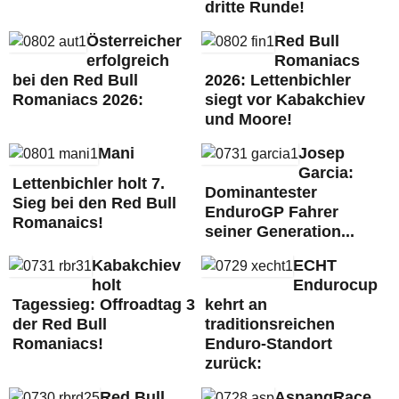
dritte Runde!
Österreicher
Red Bull
erfolgreich
Romaniacs
bei den Red Bull
2026: Lettenbichler
Romaniacs 2026:
siegt vor Kabakchiev
und Moore!
Mani
Josep
Garcia:
Lettenbichler holt 7.
Dominantester
Sieg bei den Red Bull
EnduroGP Fahrer
Romanaics!
seiner Generation...
Kabakchiev
ECHT
holt
Endurocup
Tagessieg: Offroadtag 3
kehrt an
der Red Bull
traditionsreichen
Romaniacs!
Enduro-Standort
zurück:
Red Bull
AspangRace