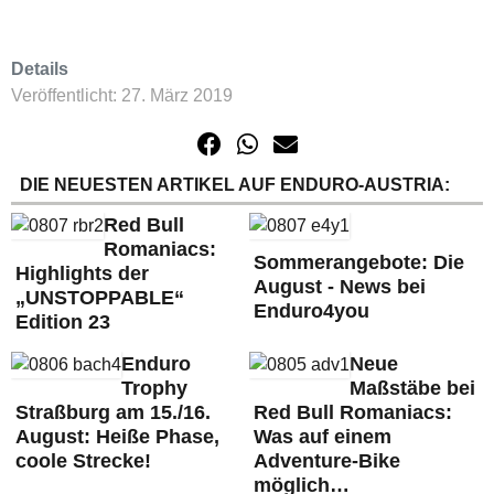
Details
Veröffentlicht: 27. März 2019
DIE NEUESTEN ARTIKEL AUF ENDURO-AUSTRIA:
Red Bull
Romaniacs:
Sommerangebote: Die
Highlights der
August - News bei
„UNSTOPPABLE“
Enduro4you
Edition 23
Enduro
Neue
Trophy
Maßstäbe bei
Straßburg am 15./16.
Red Bull Romaniacs:
August: Heiße Phase,
Was auf einem
coole Strecke!
Adventure-Bike
möglich…