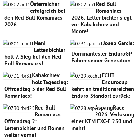
Österreicher
Red Bull
erfolgreich bei
Romaniacs
den Red Bull Romaniacs
2026: Lettenbichler siegt
2026:
vor Kabakchiev und
Moore!
Mani
Josep Garcia:
Lettenbichler
Dominantester EnduroGP
holt 7. Sieg bei den Red
Fahrer seiner Generation...
Bull Romanaics!
Kabakchiev
ECHT
holt Tagessieg:
Endurocup
Offroadtag 3 der Red Bull
kehrt an traditionsreichen
Romaniacs!
Enduro-Standort zurück:
Red Bull
AspangRace
Romaniacs
2026: Verlosung
Offroadtag 2:
einer KTM EXC-F 250 und
Lettenbichler und Roman
mehr!
weiter vorne!