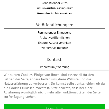
Rennkalender 2025
Enduro-Austria-Racing-Team
Gesamtes Archiv anzeigen
Veröffentlichungen:
Rennkalender Eintragung
Artikel veröffentlichen
Enduro-Austria verlinken
Werben Sie mit uns!
Kontakt:
Impressum / Werbung
Datenschutzinformation
Wir nutzen Cookies. Einige von ihnen sind essenziell für den
Informationspflicht WKO
Betrieb der Seite, andere helfen uns, diese Website und die
AGB
Nutzererfahrung zu verbessern. Du kannst selbst entscheiden, ob du
die Cookies zulassen möchtest. Bitte beachte, dass bei einer
Ablehnung womöglich nicht mehr alle Funktionalitäten der Seite
zur Verfügung stehen.
Begriff "Enduro" auf Wikipedia
Akzeptieren
#enduroaustria, #wirlebenenduro #enduroaustriaracingteam