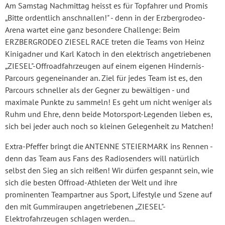
Am Samstag Nachmittag heisst es für Topfahrer und Promis
„Bitte ordentlich anschnallen!" - denn in der Erzbergrodeo-
Arena wartet eine ganz besondere Challenge: Beim
ERZBERGRODEO ZIESEL RACE treten die Teams von Heinz
Kinigadner und Karl Katoch in den elektrisch angetriebenen
„ZIESEL"-Offroadfahrzeugen auf einem eigenen Hindernis-
Parcours gegeneinander an. Ziel für jedes Team ist es, den
Parcours schneller als der Gegner zu bewältigen - und
maximale Punkte zu sammeln! Es geht um nicht weniger als
Ruhm und Ehre, denn beide Motorsport-Legenden lieben es,
sich bei jeder auch noch so kleinen Gelegenheit zu Matchen!
Extra-Pfeffer bringt die ANTENNE STEIERMARK ins Rennen -
denn das Team aus Fans des Radiosenders will natürlich
selbst den Sieg an sich reißen! Wir dürfen gespannt sein, wie
sich die besten Offroad-Athleten der Welt und ihre
prominenten Teampartner aus Sport, Lifestyle und Szene auf
den mit Gummiraupen angetriebenen „ZIESEL"-
Elektrofahrzeugen schlagen werden...