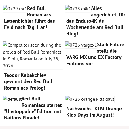
Red Bull
Alles
Romaniacs:
angerichtet, für
Lettenbichler führt das
das Enduro4Kids
Feld nach Tag 1 an!
Wochenende am Red Bull
Ring!
Stark Future
stellt die
VARG MX und EX Factory
Editions vor:
Teodor Kabakchiev
gewinnt den Red Bull
Romaniacs Prolog!
Red Bull
Romaniacs startet
Nachwuchs: KTM Orange
"Unstoppable” Edition mit
Kids Days im August!
Nations Parade!