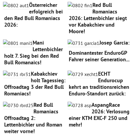
Österreicher
Red Bull
erfolgreich bei
Romaniacs
den Red Bull Romaniacs
2026: Lettenbichler siegt
2026:
vor Kabakchiev und
Moore!
Mani
Josep Garcia:
Lettenbichler
Dominantester EnduroGP
holt 7. Sieg bei den Red
Fahrer seiner Generation...
Bull Romanaics!
Kabakchiev
ECHT
holt Tagessieg:
Endurocup
Offroadtag 3 der Red Bull
kehrt an traditionsreichen
Romaniacs!
Enduro-Standort zurück:
Red Bull
AspangRace
Romaniacs
2026: Verlosung
Offroadtag 2:
einer KTM EXC-F 250 und
Lettenbichler und Roman
mehr!
weiter vorne!