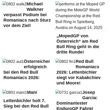
Michael
Walkner
verpasst Podium bei
Romaniacs nach Sturz
vor dem Ziel!
„MopedGP von
Österreich“ am Red
Bull Ring geht in die
dritte Runde!
Österreicher
Red Bull
erfolgreich
Romaniacs
bei den Red Bull
2026: Lettenbichler
Romaniacs 2026:
siegt vor Kabakchiev
und Moore!
Mani
Josep
Garcia:
Lettenbichler holt 7.
Dominantester
Sieg bei den Red Bull
EnduroGP Fahrer