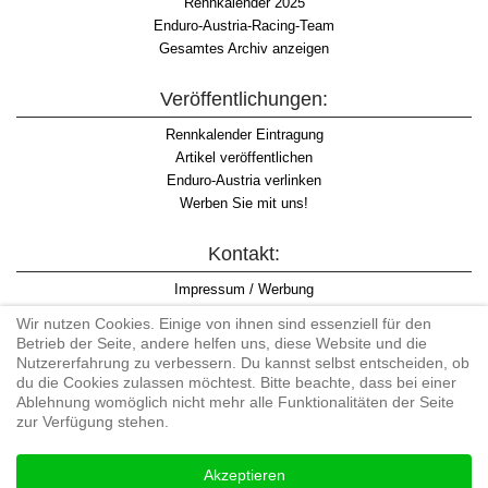
Rennkalender 2025
Enduro-Austria-Racing-Team
Gesamtes Archiv anzeigen
Veröffentlichungen:
Rennkalender Eintragung
Artikel veröffentlichen
Enduro-Austria verlinken
Werben Sie mit uns!
Kontakt:
Impressum / Werbung
Datenschutzinformation
Wir nutzen Cookies. Einige von ihnen sind essenziell für den
Informationspflicht WKO
Betrieb der Seite, andere helfen uns, diese Website und die
AGB
Nutzererfahrung zu verbessern. Du kannst selbst entscheiden, ob
du die Cookies zulassen möchtest. Bitte beachte, dass bei einer
Ablehnung womöglich nicht mehr alle Funktionalitäten der Seite
zur Verfügung stehen.
Begriff "Enduro" auf Wikipedia
Akzeptieren
#enduroaustria, #wirlebenenduro #enduroaustriaracingteam