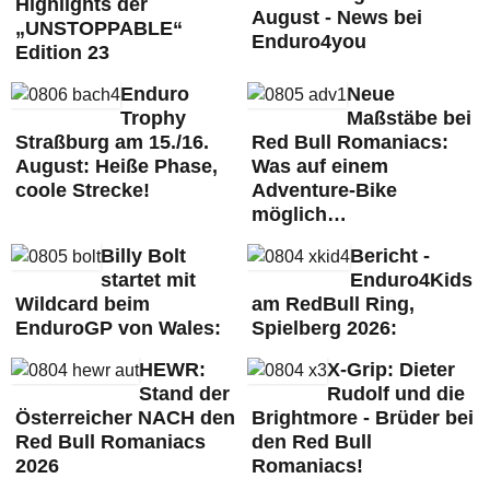
Highlights der
August - News bei
„UNSTOPPABLE“
Enduro4you
Edition 23
Enduro
Neue
Trophy
Maßstäbe bei
Straßburg am 15./16.
Red Bull Romaniacs:
August: Heiße Phase,
Was auf einem
coole Strecke!
Adventure-Bike
möglich…
Billy Bolt
Bericht -
startet mit
Enduro4Kids
Wildcard beim
am RedBull Ring,
EnduroGP von Wales:
Spielberg 2026:
HEWR:
X-Grip: Dieter
Stand der
Rudolf und die
Österreicher NACH den
Brightmore - Brüder bei
Red Bull Romaniacs
den Red Bull
2026
Romaniacs!