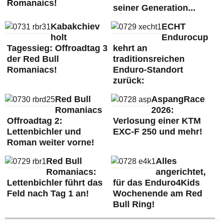
Romanaics!
seiner Generation...
Kabakchiev
ECHT
holt
Endurocup
Tagessieg: Offroadtag 3
kehrt an
der Red Bull
traditionsreichen
Romaniacs!
Enduro-Standort
zurück:
Red Bull
AspangRace
Romaniacs
2026:
Offroadtag 2:
Verlosung einer KTM
Lettenbichler und
EXC-F 250 und mehr!
Roman weiter vorne!
Red Bull
Alles
Romaniacs:
angerichtet,
Lettenbichler führt das
für das Enduro4Kids
Feld nach Tag 1 an!
Wochenende am Red
Bull Ring!