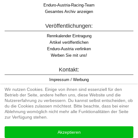
Enduro-Austria-Racing-Team
Gesamtes Archiv anzeigen
Veröffentlichungen:
Rennkalender Eintragung
Artikel veröffentlichen
Enduro-Austria verlinken
Werben Sie mit uns!
Kontakt:
Impressum / Werbung
Datenschutzinformation
Wir nutzen Cookies. Einige von ihnen sind essenziell für den
Informationspflicht WKO
Betrieb der Seite, andere helfen uns, diese Website und die
AGB
Nutzererfahrung zu verbessern. Du kannst selbst entscheiden, ob
du die Cookies zulassen möchtest. Bitte beachte, dass bei einer
Ablehnung womöglich nicht mehr alle Funktionalitäten der Seite
zur Verfügung stehen.
Begriff "Enduro" auf Wikipedia
Akzeptieren
#enduroaustria, #wirlebenenduro #enduroaustriaracingteam