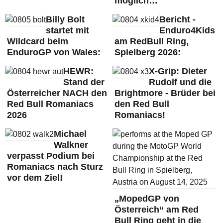
möglich…
Billy Bolt
Bericht -
startet mit
Enduro4Kids
Wildcard beim
am RedBull Ring,
EnduroGP von Wales:
Spielberg 2026:
HEWR:
X-Grip: Dieter
Stand der
Rudolf und die
Österreicher NACH den
Brightmore - Brüder bei
Red Bull Romaniacs
den Red Bull
2026
Romaniacs!
Michael
Walkner
verpasst Podium bei
Romaniacs nach Sturz
vor dem Ziel!
„MopedGP von
Österreich“ am Red
Bull Ring geht in die