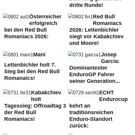
dritte Runde!
Österreicher
Red Bull
erfolgreich
Romaniacs
bei den Red Bull
2026: Lettenbichler
Romaniacs 2026:
siegt vor Kabakchiev
und Moore!
Mani
Josep
Garcia:
Lettenbichler holt 7.
Dominantester
Sieg bei den Red Bull
EnduroGP Fahrer
Romanaics!
seiner Generation...
Kabakchiev
ECHT
holt
Endurocup
Tagessieg: Offroadtag 3
kehrt an
der Red Bull
traditionsreichen
Romaniacs!
Enduro-Standort
zurück: