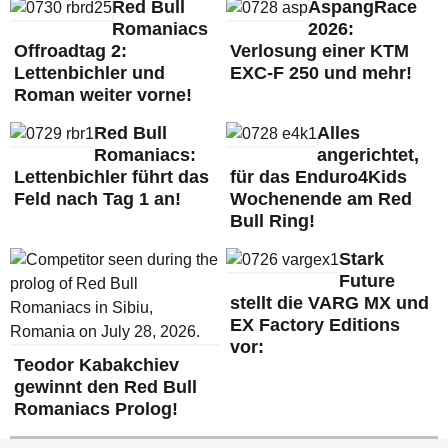
Red Bull
AspangRace
Romaniacs
2026:
Offroadtag 2:
Verlosung einer KTM
Lettenbichler und
EXC-F 250 und mehr!
Roman weiter vorne!
Red Bull
Alles
Romaniacs:
angerichtet,
Lettenbichler führt das
für das Enduro4Kids
Feld nach Tag 1 an!
Wochenende am Red
Bull Ring!
Stark
Future
stellt die VARG MX und
EX Factory Editions
vor:
Teodor Kabakchiev
gewinnt den Red Bull
Romaniacs Prolog!