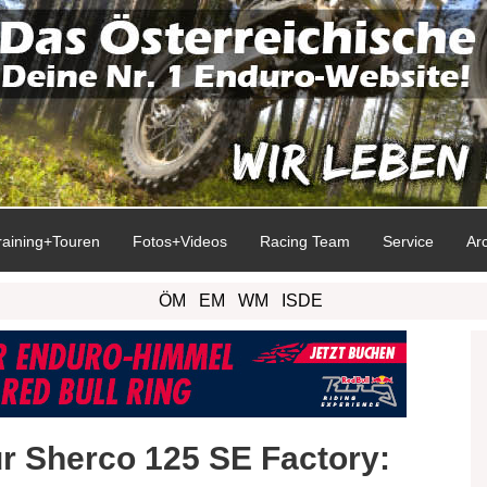
raining+Touren
Fotos+Videos
Racing Team
Service
Ar
ÖM
EM
WM
ISDE
ur Sherco 125 SE Factory: