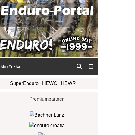
chiv+Suche
SuperEnduro
HEWC
HEWR
Premiumpartner: