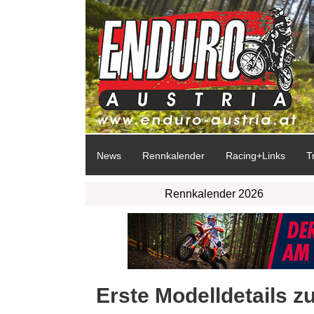
News
Rennkalender
Racing+Links
T
Rennkalender 2026
Erste Modelldetails z