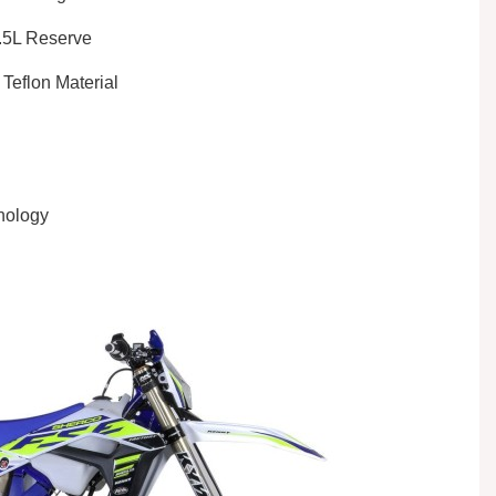
.5L Reserve
Teflon Material
hnology