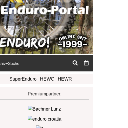
chiv+Suche
SuperEnduro
HEWC
HEWR
Premiumpartner: