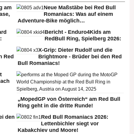
rg am
Neue Maßstäbe bei Red Bull
ase,
Romaniacs: Was auf einem
Adventure-Bike möglich…
ard
Bericht - Enduro4Kids am
:
RedBull Ring, Spielberg 2026:
X-Grip: Dieter Rudolf und die
n Red
Brightmore - Brüder bei den Red
Bull Romaniacs!
t
nach
„MopedGP von Österreich“ am Red Bull
Ring geht in die dritte Runde!
ei den
Red Bull Romaniacs 2026:
:
Lettenbichler siegt vor
Kabakchiev und Moore!