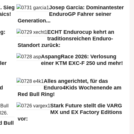
. Sieg
Josep Garcia: Dominantester
aics!
EnduroGP Fahrer seiner
Generation...
g:
ECHT Endurocup kehrt an
traditionsreichen Enduro-
Standort zurück:
AspangRace 2026: Verlosung
ler
einer KTM EXC-F 250 und mehr!
Alles angerichtet, für das
ld
Enduro4Kids Wochenende am
Red Bull Ring!
Stark Future stellt die VARG
MX und EX Factory Editions
vor:
 Bull