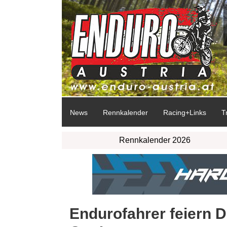
News
Rennkalender
Racing+Links
T
Rennkalender 2026
Endurofahrer feiern 