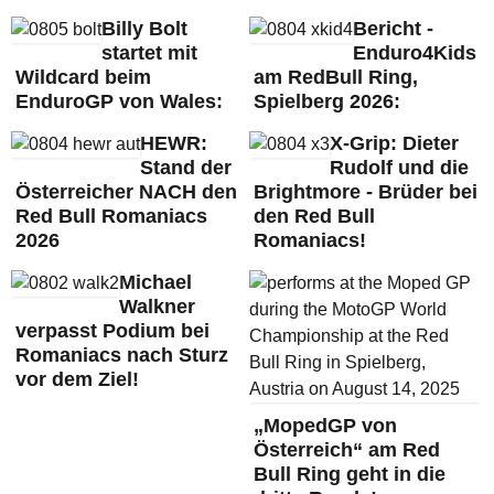
Billy Bolt
Bericht -
startet mit
Enduro4Kids
Wildcard beim
am RedBull Ring,
EnduroGP von Wales:
Spielberg 2026:
HEWR:
X-Grip: Dieter
Stand der
Rudolf und die
Österreicher NACH den
Brightmore - Brüder bei
Red Bull Romaniacs
den Red Bull
2026
Romaniacs!
Michael
Walkner
verpasst Podium bei
Romaniacs nach Sturz
vor dem Ziel!
„MopedGP von
Österreich“ am Red
Bull Ring geht in die