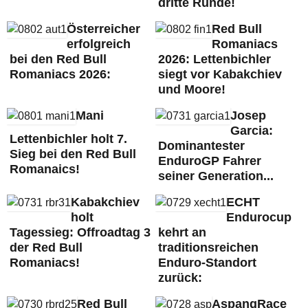
dritte Runde!
Österreicher
Red Bull
erfolgreich
Romaniacs
bei den Red Bull
2026: Lettenbichler
Romaniacs 2026:
siegt vor Kabakchiev
und Moore!
Mani
Josep
Garcia:
Lettenbichler holt 7.
Dominantester
Sieg bei den Red Bull
EnduroGP Fahrer
Romanaics!
seiner Generation...
Kabakchiev
ECHT
holt
Endurocup
Tagessieg: Offroadtag 3
kehrt an
der Red Bull
traditionsreichen
Romaniacs!
Enduro-Standort
zurück:
Red Bull
AspangRace