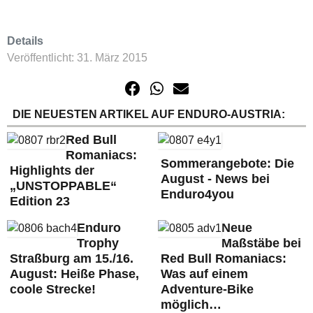
Details
Veröffentlicht: 31. März 2015
DIE NEUESTEN ARTIKEL AUF ENDURO-AUSTRIA:
Red Bull
Romaniacs:
Sommerangebote: Die
Highlights der
August - News bei
„UNSTOPPABLE“
Enduro4you
Edition 23
Enduro
Neue
Trophy
Maßstäbe bei
Straßburg am 15./16.
Red Bull Romaniacs:
August: Heiße Phase,
Was auf einem
coole Strecke!
Adventure-Bike
möglich…