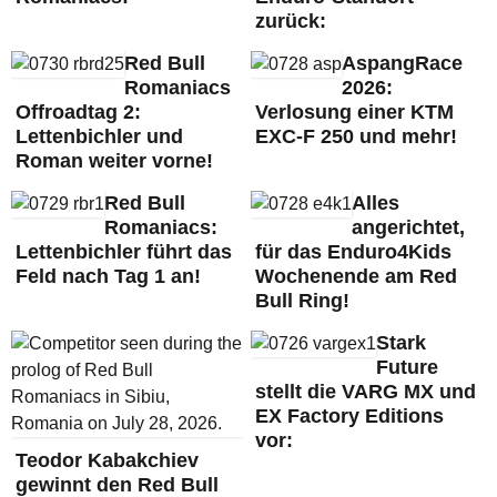
zurück:
Red Bull
AspangRace
Romaniacs
2026:
Offroadtag 2:
Verlosung einer KTM
Lettenbichler und
EXC-F 250 und mehr!
Roman weiter vorne!
Red Bull
Alles
Romaniacs:
angerichtet,
Lettenbichler führt das
für das Enduro4Kids
Feld nach Tag 1 an!
Wochenende am Red
Bull Ring!
Stark
Future
stellt die VARG MX und
EX Factory Editions
vor:
Teodor Kabakchiev
gewinnt den Red Bull