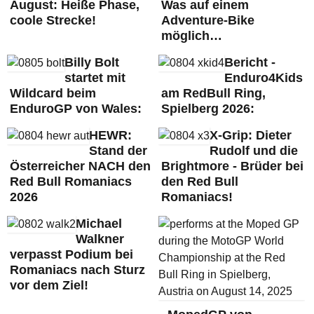
August: Heiße Phase,
Was auf einem
coole Strecke!
Adventure-Bike
möglich…
Billy Bolt
Bericht -
startet mit
Enduro4Kids
Wildcard beim
am RedBull Ring,
EnduroGP von Wales:
Spielberg 2026:
HEWR:
X-Grip: Dieter
Stand der
Rudolf und die
Österreicher NACH den
Brightmore - Brüder bei
Red Bull Romaniacs
den Red Bull
2026
Romaniacs!
Michael
Walkner
verpasst Podium bei
Romaniacs nach Sturz
vor dem Ziel!