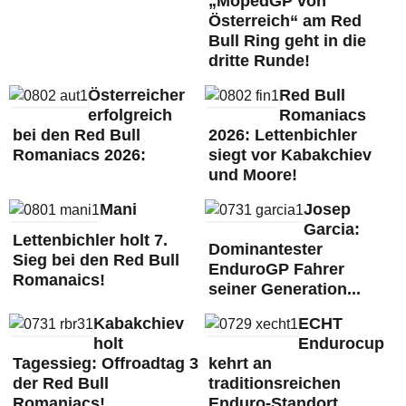
„MopedGP von
Österreich“ am Red
Bull Ring geht in die
dritte Runde!
Österreicher
Red Bull
erfolgreich
Romaniacs
bei den Red Bull
2026: Lettenbichler
Romaniacs 2026:
siegt vor Kabakchiev
und Moore!
Mani
Josep
Garcia:
Lettenbichler holt 7.
Dominantester
Sieg bei den Red Bull
EnduroGP Fahrer
Romanaics!
seiner Generation...
Kabakchiev
ECHT
holt
Endurocup
Tagessieg: Offroadtag 3
kehrt an
der Red Bull
traditionsreichen
Romaniacs!
Enduro-Standort