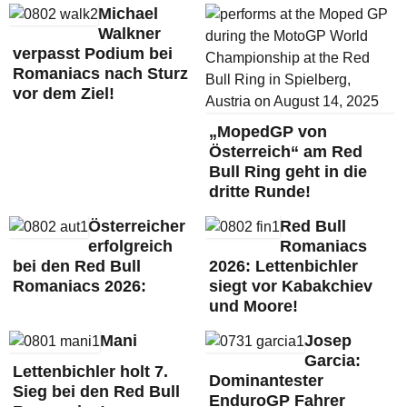
Michael
Walkner
verpasst Podium bei
Romaniacs nach Sturz
vor dem Ziel!
„MopedGP von
Österreich“ am Red
Bull Ring geht in die
dritte Runde!
Österreicher
Red Bull
erfolgreich
Romaniacs
bei den Red Bull
2026: Lettenbichler
Romaniacs 2026:
siegt vor Kabakchiev
und Moore!
Mani
Josep
Garcia:
Lettenbichler holt 7.
Dominantester
Sieg bei den Red Bull
EnduroGP Fahrer