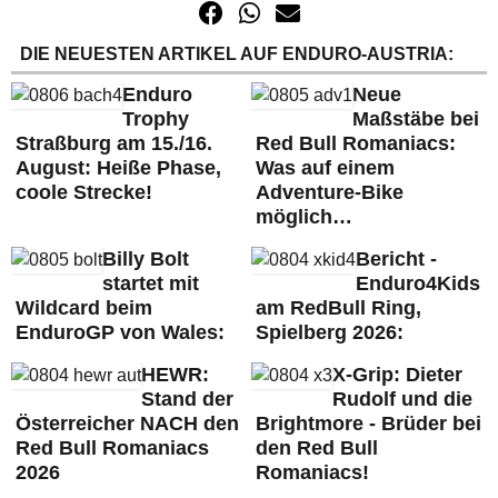
DIE NEUESTEN ARTIKEL AUF ENDURO-AUSTRIA:
Enduro
Neue
Trophy
Maßstäbe bei
Straßburg am 15./16.
Red Bull Romaniacs:
August: Heiße Phase,
Was auf einem
coole Strecke!
Adventure-Bike
möglich…
Billy Bolt
Bericht -
startet mit
Enduro4Kids
Wildcard beim
am RedBull Ring,
EnduroGP von Wales:
Spielberg 2026:
HEWR:
X-Grip: Dieter
Stand der
Rudolf und die
Österreicher NACH den
Brightmore - Brüder bei
Red Bull Romaniacs
den Red Bull
2026
Romaniacs!