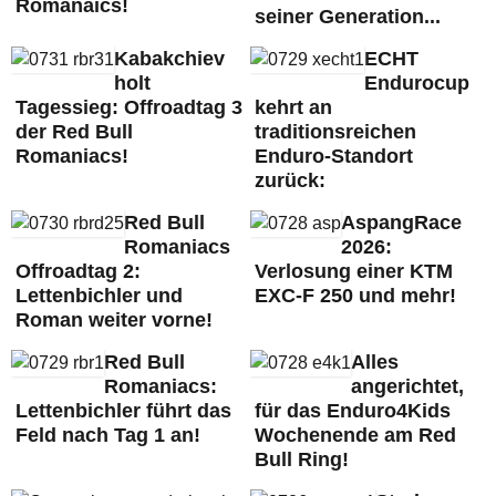
Romanaics!
seiner Generation...
Kabakchiev
ECHT
holt
Endurocup
Tagessieg: Offroadtag 3
kehrt an
der Red Bull
traditionsreichen
Romaniacs!
Enduro-Standort
zurück:
Red Bull
AspangRace
Romaniacs
2026:
Offroadtag 2:
Verlosung einer KTM
Lettenbichler und
EXC-F 250 und mehr!
Roman weiter vorne!
Red Bull
Alles
Romaniacs:
angerichtet,
Lettenbichler führt das
für das Enduro4Kids
Feld nach Tag 1 an!
Wochenende am Red
Bull Ring!