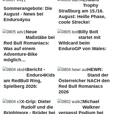
Trophy
Sommerangebote: Die
Straßburg am 15./16.
August - News bei
August: Heiße Phase,
Enduro4you
coole Strecke!
Neue
Billy Bolt
Maßstäbe bei
startet mit
Red Bull Romaniacs:
Wildcard beim
Was auf einem
EnduroGP von Wales:
Adventure-Bike
möglich…
Bericht -
HEWR:
Enduro4Kids
Stand der
am RedBull Ring,
Österreicher NACH den
Spielberg 2026:
Red Bull Romaniacs
2026
X-Grip: Dieter
Michael
Rudolf und die
Walkner
Brightmore - Brüder bei
verpasst Podium bei