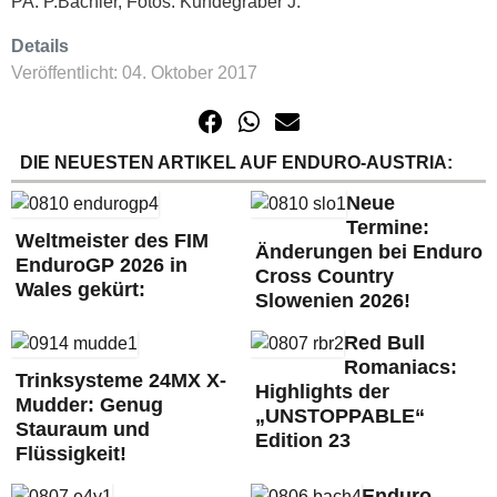
PA: P.Bachler, Fotos: Kundegraber J.
Details
Veröffentlicht: 04. Oktober 2017
DIE NEUESTEN ARTIKEL AUF ENDURO-AUSTRIA:
Neue
Termine:
Weltmeister des FIM
Änderungen bei Enduro
EnduroGP 2026 in
Cross Country
Wales gekürt:
Slowenien 2026!
Red Bull
Romaniacs:
Trinksysteme 24MX X-
Highlights der
Mudder: Genug
„UNSTOPPABLE“
Stauraum und
Edition 23
Flüssigkeit!
Enduro