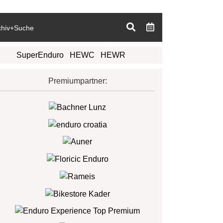
chiv+Suche
SuperEnduro
HEWC
HEWR
Premiumpartner: