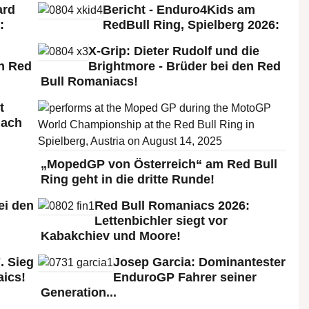
ard
Bericht - Enduro4Kids am
:
RedBull Ring, Spielberg 2026:
X-Grip: Dieter Rudolf und die
n Red
Brightmore - Brüder bei den Red
Bull Romaniacs!
t
nach
„MopedGP von Österreich“ am Red Bull
Ring geht in die dritte Runde!
ei den
Red Bull Romaniacs 2026:
:
Lettenbichler siegt vor
Kabakchiev und Moore!
. Sieg
Josep Garcia: Dominantester
aics!
EnduroGP Fahrer seiner
Generation...