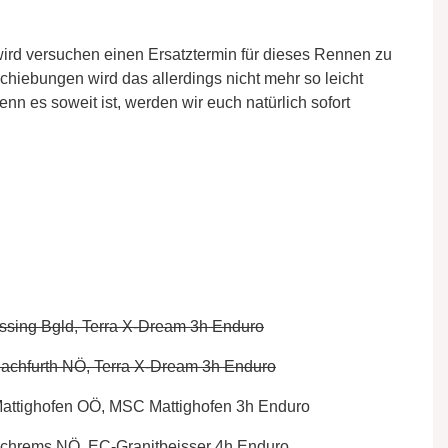
wird versuchen einen Ersatztermin für dieses Rennen zu
chiebungen wird das allerdings nicht mehr so leicht
nn es soweit ist, werden wir euch natürlich sofort
assing Bgld, Terra X-Dream 3h Enduro
 Pachfurth NÖ, Terra X-Dream 3h Enduro
Mattighofen OÖ, MSC Mattighofen 3h Enduro
” Schrems NÖ, EC-Granitbeisser 4h Enduro