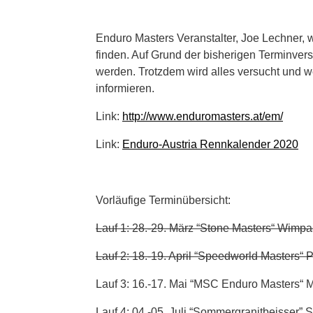
Enduro Masters Veranstalter, Joe Lechner, 
finden. Auf Grund der bisherigen Terminvers
werden. Trotzdem wird alles versucht und we
informieren.
Link:
http://www.enduromasters.at/em/
Link:
Enduro-Austria Rennkalender 2020
Vorläufige Terminübersicht:
Lauf 1: 28.-29. März “Stone Masters“ Wimp
Lauf 2: 18.-19. April “Speedworld Masters“
Lauf 3: 16.-17. Mai “MSC Enduro Masters“ 
Lauf 4: 04.-05. Juli “Sommergranitbeisser