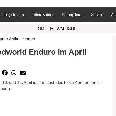
raining+Touren
Fotos+Videos
Racing Team
Service
Ar
ÖM
EM
WM
ISDE
dworld Enduro im April
8. und 19. April ist nun auch das letzte Aprilrennen für
nung...