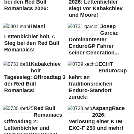
bei den Red Bull
2026: Lettenbichler
Romaniacs 2026:
siegt vor Kabakchiev
und Moore!
Mani
Josep
Garcia:
Lettenbichler holt 7.
Dominantester
Sieg bei den Red Bull
EnduroGP Fahrer
Romanaics!
seiner Generation...
Kabakchiev
ECHT
holt
Endurocup
Tagessieg: Offroadtag 3
kehrt an
der Red Bull
traditionsreichen
Romaniacs!
Enduro-Standort
zurück:
Red Bull
AspangRace
Romaniacs
2026:
Offroadtag 2:
Verlosung einer KTM
Lettenbichler und
EXC-F 250 und mehr!