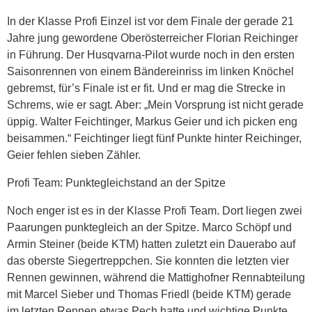
In der Klasse Profi Einzel ist vor dem Finale der gerade 21
Jahre jung gewordene Oberösterreicher Florian Reichinger
in Führung. Der Husqvarna-Pilot wurde noch in den ersten
Saisonrennen von einem Bändereinriss im linken Knöchel
gebremst, für’s Finale ist er fit. Und er mag die Strecke in
Schrems, wie er sagt. Aber: „Mein Vorsprung ist nicht gerade
üppig. Walter Feichtinger, Markus Geier und ich picken eng
beisammen.“ Feichtinger liegt fünf Punkte hinter Reichinger,
Geier fehlen sieben Zähler.
Profi Team: Punktegleichstand an der Spitze
Noch enger ist es in der Klasse Profi Team. Dort liegen zwei
Paarungen punktegleich an der Spitze. Marco Schöpf und
Armin Steiner (beide KTM) hatten zuletzt ein Dauerabo auf
das oberste Siegertreppchen. Sie konnten die letzten vier
Rennen gewinnen, während die Mattighofner Rennabteilung
mit Marcel Sieber und Thomas Friedl (beide KTM) gerade
im letzten Rennen etwas Pech hatte und wichtige Punkte