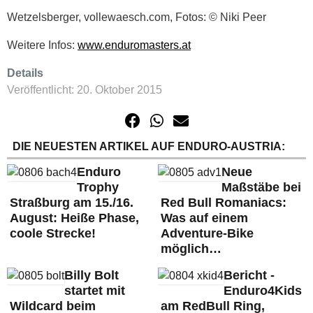
Wetzelsberger, vollewaesch.com, Fotos: © Niki Peer
Weitere Infos:
www.enduromasters.at
Details
Veröffentlicht: 20. Oktober 2015
DIE NEUESTEN ARTIKEL AUF ENDURO-AUSTRIA:
Enduro
Neue
Trophy
Maßstäbe bei
Straßburg am 15./16.
Red Bull Romaniacs:
August: Heiße Phase,
Was auf einem
coole Strecke!
Adventure-Bike
möglich…
Billy Bolt
Bericht -
startet mit
Enduro4Kids
Wildcard beim
am RedBull Ring,