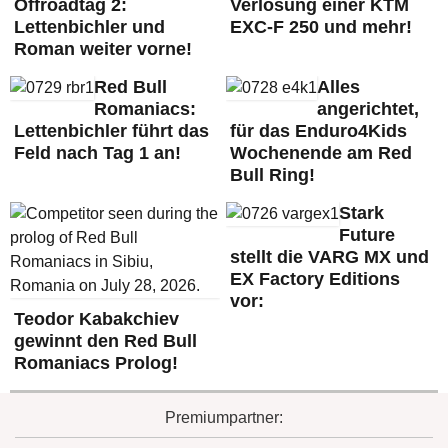
Offroadtag 2:
Verlosung einer KTM
Lettenbichler und
EXC-F 250 und mehr!
Roman weiter vorne!
Red Bull
Alles
Romaniacs:
angerichtet,
Lettenbichler führt das
für das Enduro4Kids
Feld nach Tag 1 an!
Wochenende am Red
Bull Ring!
Stark
Future
stellt die VARG MX und
EX Factory Editions
vor:
Teodor Kabakchiev
gewinnt den Red Bull
Romaniacs Prolog!
Premiumpartner: