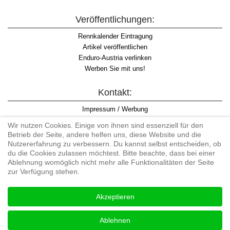
Veröffentlichungen:
Rennkalender Eintragung
Artikel veröffentlichen
Enduro-Austria verlinken
Werben Sie mit uns!
Kontakt:
Impressum / Werbung
Datenschutzinformation
Wir nutzen Cookies. Einige von ihnen sind essenziell für den
Informationspflicht WKO
Betrieb der Seite, andere helfen uns, diese Website und die
AGB
Nutzererfahrung zu verbessern. Du kannst selbst entscheiden, ob
du die Cookies zulassen möchtest. Bitte beachte, dass bei einer
Ablehnung womöglich nicht mehr alle Funktionalitäten der Seite
zur Verfügung stehen.
Begriff "Enduro" auf Wikipedia
Akzeptieren
#enduroaustria, #wirlebenenduro #enduroaustriaracingteam
Enduro-Austria, Enduro, Endurosport, Endurocross, Endurotraining,
Ablehnen
Endurotouren, Endurorennen, Hardenduro, Extreme Enduro