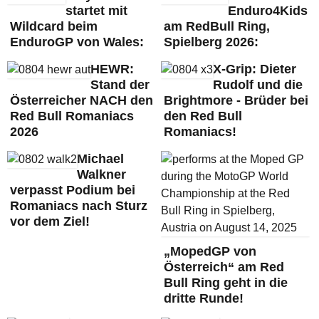
startet mit
Enduro4Kids
Wildcard beim
am RedBull Ring,
EnduroGP von Wales:
Spielberg 2026:
HEWR:
X-Grip: Dieter
Stand der
Rudolf und die
Österreicher NACH den
Brightmore - Brüder bei
Red Bull Romaniacs
den Red Bull
2026
Romaniacs!
Michael
Walkner
verpasst Podium bei
Romaniacs nach Sturz
vor dem Ziel!
„MopedGP von
Österreich“ am Red
Bull Ring geht in die
dritte Runde!