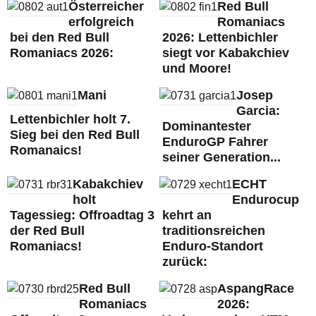
Österreicher
Red Bull
erfolgreich
Romaniacs
bei den Red Bull
2026: Lettenbichler
Romaniacs 2026:
siegt vor Kabakchiev
und Moore!
Mani
Josep
Garcia:
Lettenbichler holt 7.
Dominantester
Sieg bei den Red Bull
EnduroGP Fahrer
Romanaics!
seiner Generation...
Kabakchiev
ECHT
holt
Endurocup
Tagessieg: Offroadtag 3
kehrt an
der Red Bull
traditionsreichen
Romaniacs!
Enduro-Standort
zurück:
Red Bull
AspangRace
Romaniacs
2026: