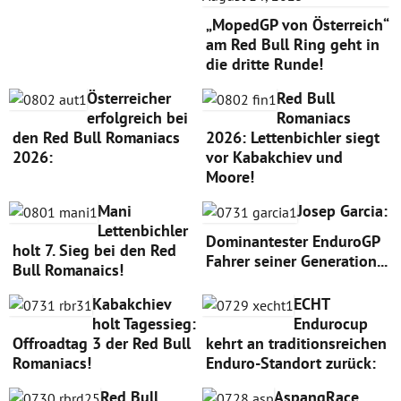
„MopedGP von Österreich“
am Red Bull Ring geht in
die dritte Runde!
Österreicher
Red Bull
erfolgreich bei
Romaniacs
den Red Bull Romaniacs
2026: Lettenbichler siegt
2026:
vor Kabakchiev und
Moore!
Mani
Josep Garcia:
Lettenbichler
Dominantester EnduroGP
holt 7. Sieg bei den Red
Fahrer seiner Generation...
Bull Romanaics!
Kabakchiev
ECHT
holt Tagessieg:
Endurocup
Offroadtag 3 der Red Bull
kehrt an traditionsreichen
Romaniacs!
Enduro-Standort zurück:
Red Bull
AspangRace