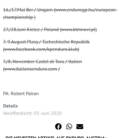
16./17.Mai Ber / Ungarn (www.endurogp.hu/european-
championship )
27./28.Juni Kielce / Poland (www.ktmnovi.pl)
7.-9.August Plasy / Tschechische Republik
(www.facebook.com/kpenduro.klub)
7./8. November Castel di Tora / Italien
(www.italianoenduro.com /
PA: Robert Pairan
Details
Veröffentlicht: 05. Juni 2020
DIE NEUESTEN ARTIKEL AUF ENDURO-AUSTRIA: