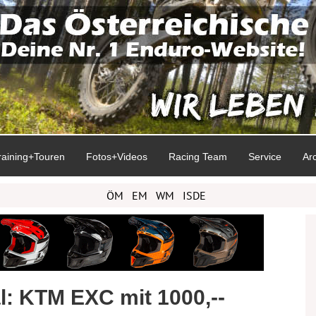
raining+Touren
Fotos+Videos
Racing Team
Service
Ar
ÖM
EM
WM
ISDE
l: KTM EXC mit 1000,--