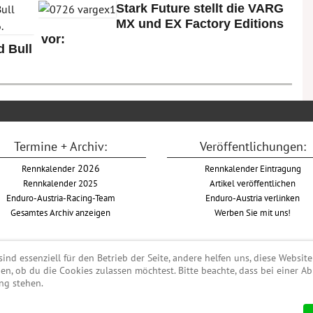
Stark Future stellt die VARG
MX und EX Factory Editions
vor:
 Bull
Termine + Archiv:
Veröffentlichungen:
Rennkalender
2026
Rennkalender Eintragung
Rennkalender 2025
Artikel veröffentlichen
Enduro-Austria-Racing-Team
Enduro-Austria verlinken
Gesamtes Archiv anzeigen
Werben Sie mit uns!
ind essenziell für den Betrieb der Seite, andere helfen uns, diese Websit
den, ob du die Cookies zulassen möchtest. Bitte beachte, dass bei einer 
Begriff "Enduro" auf Wikipedia
ng stehen.
#enduroaustria, #wirlebenenduro #enduroaustriaracingteam
ro, Endurosport, Endurocross, Endurotraining, Endurotouren, Endurorennen, Harde