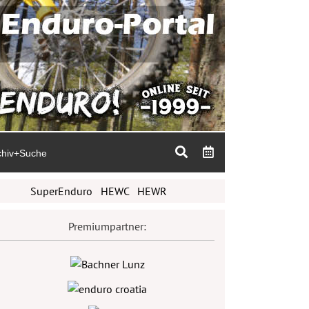
chiv+Suche
SuperEnduro
HEWC
HEWR
Premiumpartner: