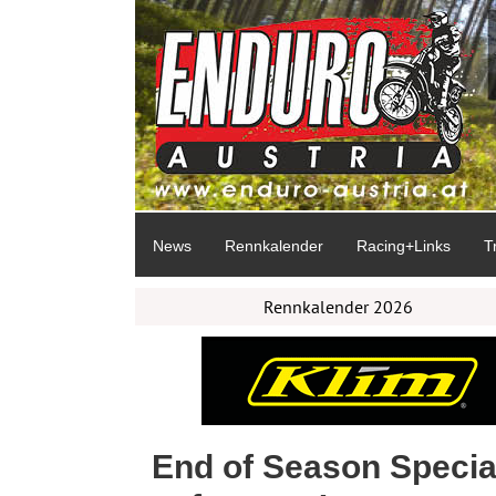
News
Rennkalender
Racing+Links
T
Rennkalender 2026
End of Season Specia