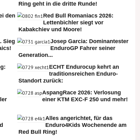
Ring geht in die dritte Runde!
ei den
Red Bull Romaniacs 2026:
:
Lettenbichler siegt vor
Kabakchiev und Moore!
. Sieg
Josep Garcia: Dominantester
ics!
EnduroGP Fahrer seiner
Generation...
g:
ECHT Endurocup kehrt an
traditionsreichen Enduro-
Standort zurück:
AspangRace 2026: Verlosung
ler
einer KTM EXC-F 250 und mehr!
Alles angerichtet, für das
ld
Enduro4Kids Wochenende am
Red Bull Ring!