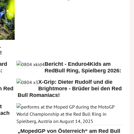
.
!
ard
Bericht - Enduro4Kids am
:
RedBull Ring, Spielberg 2026:
X-Grip: Dieter Rudolf und die
n Red
Brightmore - Brüder bei den Red
Bull Romaniacs!
t
nach
„MopedGP von Österreich“ am Red Bull