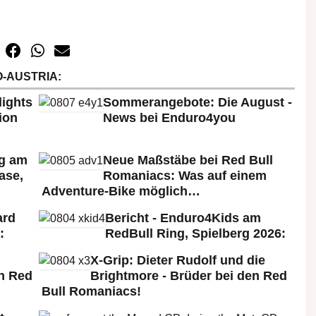
-AUSTRIA:
lights
Sommerangebote: Die August -
ion
News bei Enduro4you
rg am
Neue Maßstäbe bei Red Bull
ase,
Romaniacs: Was auf einem
Adventure-Bike möglich…
ard
Bericht - Enduro4Kids am
:
RedBull Ring, Spielberg 2026:
X-Grip: Dieter Rudolf und die
n Red
Brightmore - Brüder bei den Red
Bull Romaniacs!