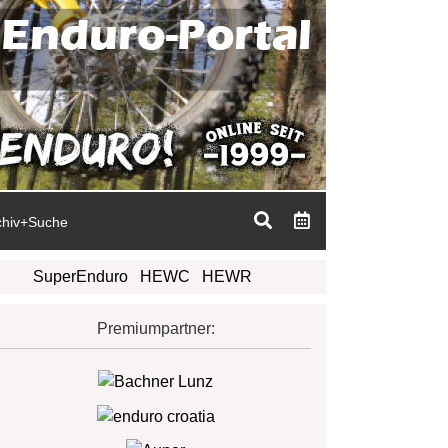
chiv+Suche
SuperEnduro
HEWC
HEWR
Premiumpartner: