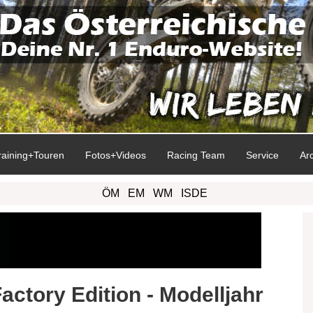
raining+Touren
Fotos+Videos
Racing Team
Service
Ar
ÖM
EM
WM
ISDE
ctory Edition - Modelljahr