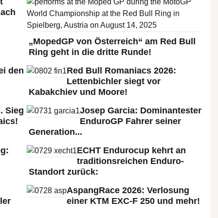
t
nach
„MopedGP von Österreich“ am Red Bull
Ring geht in die dritte Runde!
ei den
Red Bull Romaniacs 2026:
:
Lettenbichler siegt vor
Kabakchiev und Moore!
. Sieg
Josep Garcia: Dominantester
aics!
EnduroGP Fahrer seiner
Generation...
g:
ECHT Endurocup kehrt an
traditionsreichen Enduro-
Standort zurück:
AspangRace 2026: Verlosung
ler
einer KTM EXC-F 250 und mehr!