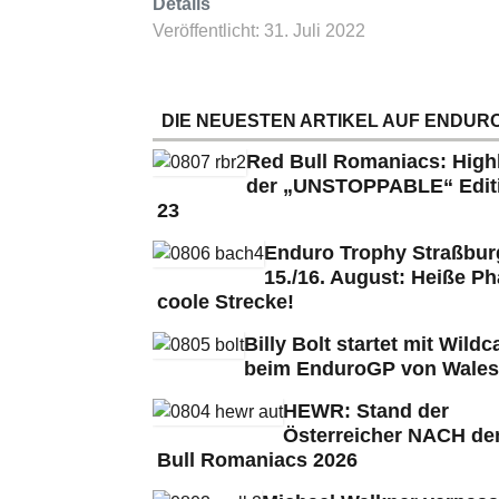
Details
Veröffentlicht: 31. Juli 2022
DIE NEUESTEN ARTIKEL AUF ENDURO
Red Bull Romaniacs: High
der „UNSTOPPABLE“ Edit
23
Enduro Trophy Straßbu
15./16. August: Heiße Ph
coole Strecke!
Billy Bolt startet mit Wildc
beim EnduroGP von Wales
HEWR: Stand der
Österreicher NACH de
Bull Romaniacs 2026