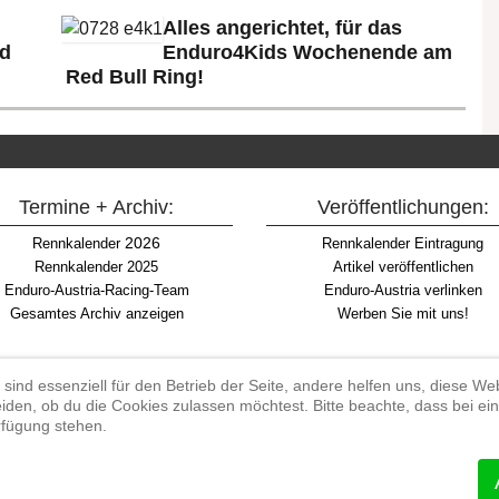
Alles angerichtet, für das
ld
Enduro4Kids Wochenende am
Red Bull Ring!
Termine + Archiv:
Veröffentlichungen:
2026
Rennkalender
Rennkalender Eintragung
Rennkalender 2025
Artikel veröffentlichen
Enduro-Austria-Racing-Team
Enduro-Austria verlinken
Gesamtes Archiv anzeigen
Werben Sie mit uns!
 sind essenziell für den Betrieb der Seite, andere helfen uns, diese W
iden, ob du die Cookies zulassen möchtest. Bitte beachte, dass bei e
Begriff "Enduro" auf Wikipedia
erfügung stehen.
#enduroaustria, #wirlebenenduro #enduroaustriaracingteam
 Endurosport, Endurocross, Endurotraining, Endurotouren, Endurorennen, Ha