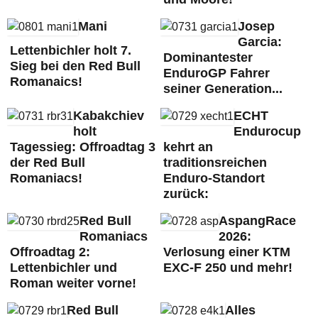
Mani
Josep
Garcia:
Lettenbichler holt 7.
Dominantester
Sieg bei den Red Bull
EnduroGP Fahrer
Romanaics!
seiner Generation...
Kabakchiev
ECHT
holt
Endurocup
Tagessieg: Offroadtag 3
kehrt an
der Red Bull
traditionsreichen
Romaniacs!
Enduro-Standort
zurück:
Red Bull
AspangRace
Romaniacs
2026:
Offroadtag 2:
Verlosung einer KTM
Lettenbichler und
EXC-F 250 und mehr!
Roman weiter vorne!
Red Bull
Alles