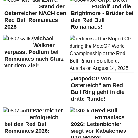
Stand der
Rudolf und die
Österreicher NACH den
Brightmore - Brüder bei
Red Bull Romaniacs
den Red Bull
2026
Romaniacs!
Michael
Walkner
verpasst Podium bei
Romaniacs nach Sturz
vor dem Ziel!
„MopedGP von
Österreich“ am Red
Bull Ring geht in die
dritte Runde!
Österreicher
Red Bull
erfolgreich
Romaniacs
bei den Red Bull
2026: Lettenbichler
Romaniacs 2026:
siegt vor Kabakchiev
und Moore!