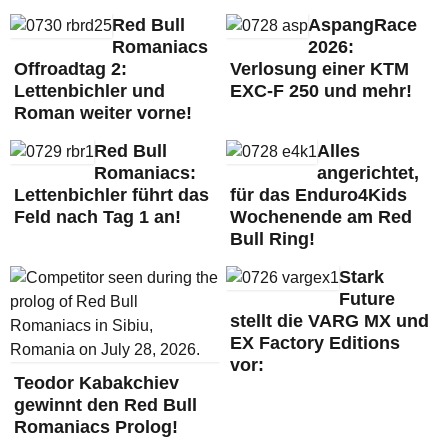
Red Bull
AspangRace
Romaniacs
2026:
Offroadtag 2:
Verlosung einer KTM
Lettenbichler und
EXC-F 250 und mehr!
Roman weiter vorne!
Red Bull
Alles
Romaniacs:
angerichtet,
Lettenbichler führt das
für das Enduro4Kids
Feld nach Tag 1 an!
Wochenende am Red
Bull Ring!
Stark
Future
stellt die VARG MX und
EX Factory Editions
vor:
Teodor Kabakchiev
gewinnt den Red Bull
Romaniacs Prolog!