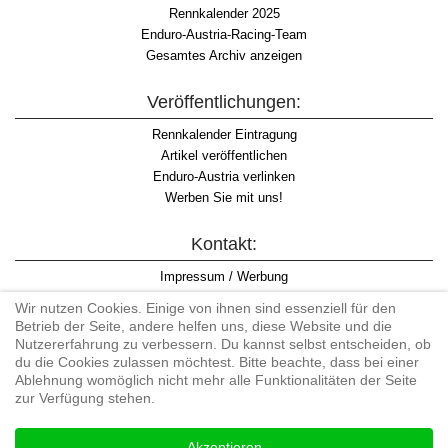
Rennkalender 2025
Enduro-Austria-Racing-Team
Gesamtes Archiv anzeigen
Veröffentlichungen:
Rennkalender Eintragung
Artikel veröffentlichen
Enduro-Austria verlinken
Werben Sie mit uns!
Kontakt:
Impressum / Werbung
Datenschutzinformation
Wir nutzen Cookies. Einige von ihnen sind essenziell für den
Informationspflicht WKO
Betrieb der Seite, andere helfen uns, diese Website und die
AGB
Nutzererfahrung zu verbessern. Du kannst selbst entscheiden, ob
du die Cookies zulassen möchtest. Bitte beachte, dass bei einer
Ablehnung womöglich nicht mehr alle Funktionalitäten der Seite
zur Verfügung stehen.
Begriff "Enduro" auf Wikipedia
Akzeptieren
#enduroaustria, #wirlebenenduro #enduroaustriaracingteam