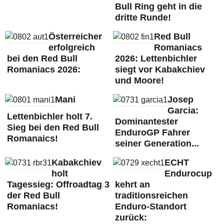
Bull Ring geht in die
dritte Runde!
Österreicher
Red Bull
erfolgreich
Romaniacs
bei den Red Bull
2026: Lettenbichler
Romaniacs 2026:
siegt vor Kabakchiev
und Moore!
Mani
Josep
Garcia:
Lettenbichler holt 7.
Dominantester
Sieg bei den Red Bull
EnduroGP Fahrer
Romanaics!
seiner Generation...
Kabakchiev
ECHT
holt
Endurocup
Tagessieg: Offroadtag 3
kehrt an
der Red Bull
traditionsreichen
Romaniacs!
Enduro-Standort
zurück: