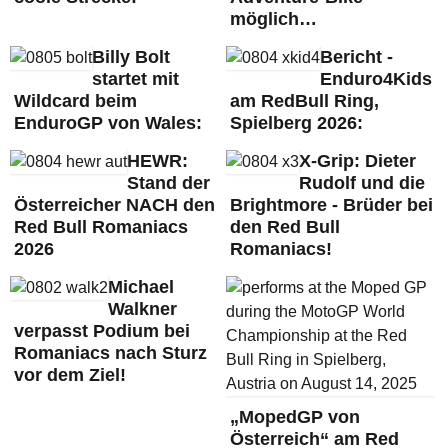
möglich…
Billy Bolt
Bericht -
startet mit
Enduro4Kids
Wildcard beim
am RedBull Ring,
EnduroGP von Wales:
Spielberg 2026:
HEWR:
X-Grip: Dieter
Stand der
Rudolf und die
Österreicher NACH den
Brightmore - Brüder bei
Red Bull Romaniacs
den Red Bull
2026
Romaniacs!
Michael
Walkner
verpasst Podium bei
Romaniacs nach Sturz
vor dem Ziel!
„MopedGP von
Österreich“ am Red