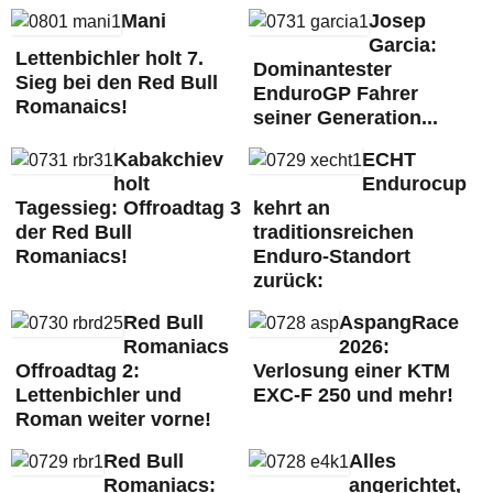
Mani
Josep
Garcia:
Lettenbichler holt 7.
Dominantester
Sieg bei den Red Bull
EnduroGP Fahrer
Romanaics!
seiner Generation...
Kabakchiev
ECHT
holt
Endurocup
Tagessieg: Offroadtag 3
kehrt an
der Red Bull
traditionsreichen
Romaniacs!
Enduro-Standort
zurück:
Red Bull
AspangRace
Romaniacs
2026:
Offroadtag 2:
Verlosung einer KTM
Lettenbichler und
EXC-F 250 und mehr!
Roman weiter vorne!
Red Bull
Alles
Romaniacs:
angerichtet,