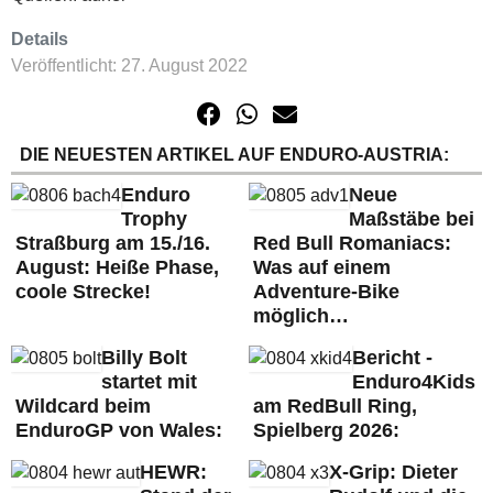
Details
Veröffentlicht: 27. August 2022
DIE NEUESTEN ARTIKEL AUF ENDURO-AUSTRIA:
Enduro
Neue
Trophy
Maßstäbe bei
Straßburg am 15./16.
Red Bull Romaniacs:
August: Heiße Phase,
Was auf einem
coole Strecke!
Adventure-Bike
möglich…
Billy Bolt
Bericht -
startet mit
Enduro4Kids
Wildcard beim
am RedBull Ring,
EnduroGP von Wales:
Spielberg 2026:
HEWR:
X-Grip: Dieter