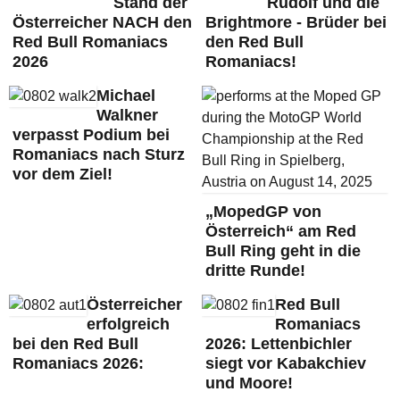
Stand der
Rudolf und die
Österreicher NACH den
Brightmore - Brüder bei
Red Bull Romaniacs
den Red Bull
2026
Romaniacs!
Michael
Walkner
verpasst Podium bei
Romaniacs nach Sturz
vor dem Ziel!
„MopedGP von
Österreich“ am Red
Bull Ring geht in die
dritte Runde!
Österreicher
Red Bull
erfolgreich
Romaniacs
bei den Red Bull
2026: Lettenbichler
Romaniacs 2026:
siegt vor Kabakchiev
und Moore!