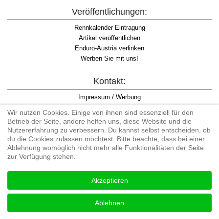
Veröffentlichungen:
Rennkalender Eintragung
Artikel veröffentlichen
Enduro-Austria verlinken
Werben Sie mit uns!
Kontakt:
Impressum / Werbung
Datenschutzinformation
Wir nutzen Cookies. Einige von ihnen sind essenziell für den
Informationspflicht WKO
Betrieb der Seite, andere helfen uns, diese Website und die
AGB
Nutzererfahrung zu verbessern. Du kannst selbst entscheiden, ob
du die Cookies zulassen möchtest. Bitte beachte, dass bei einer
Ablehnung womöglich nicht mehr alle Funktionalitäten der Seite
zur Verfügung stehen.
Begriff "Enduro" auf Wikipedia
Akzeptieren
#enduroaustria, #wirlebenenduro #enduroaustriaracingteam
Enduro-Austria, Enduro, Endurosport, Endurocross, Endurotraining,
Ablehnen
Endurotouren, Endurorennen, Hardenduro, Extreme Enduro