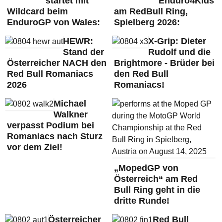
startet mit
Enduro4Kids
Wildcard beim
am RedBull Ring,
EnduroGP von Wales:
Spielberg 2026:
HEWR:
X-Grip: Dieter
Stand der
Rudolf und die
Österreicher NACH den
Brightmore - Brüder bei
Red Bull Romaniacs
den Red Bull
2026
Romaniacs!
Michael
Walkner
verpasst Podium bei
Romaniacs nach Sturz
vor dem Ziel!
„MopedGP von
Österreich“ am Red
Bull Ring geht in die
dritte Runde!
Österreicher
Red Bull