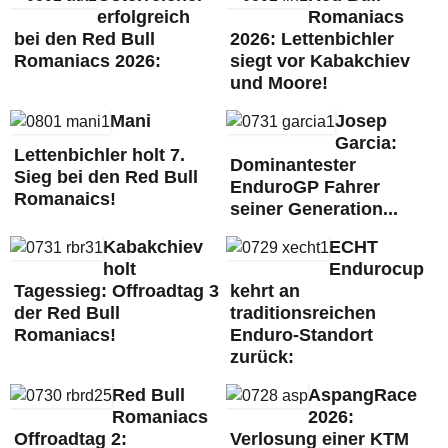
erfolgreich
Romaniacs
bei den Red Bull
2026: Lettenbichler
Romaniacs 2026:
siegt vor Kabakchiev
und Moore!
Mani
Josep
Garcia:
Lettenbichler holt 7.
Dominantester
Sieg bei den Red Bull
EnduroGP Fahrer
Romanaics!
seiner Generation...
Kabakchiev
ECHT
holt
Endurocup
Tagessieg: Offroadtag 3
kehrt an
der Red Bull
traditionsreichen
Romaniacs!
Enduro-Standort
zurück:
Red Bull
AspangRace
Romaniacs
2026:
Offroadtag 2:
Verlosung einer KTM