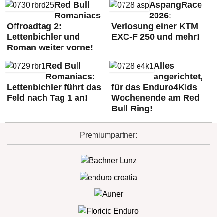
Red Bull
AspangRace
Romaniacs
2026:
Offroadtag 2:
Verlosung einer KTM
Lettenbichler und
EXC-F 250 und mehr!
Roman weiter vorne!
Red Bull
Alles
Romaniacs:
angerichtet,
Lettenbichler führt das
für das Enduro4Kids
Feld nach Tag 1 an!
Wochenende am Red
Bull Ring!
Premiumpartner: