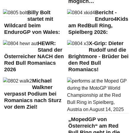
möglich…
Billy Bolt
Bericht -
startet mit
Enduro4Kids
Wildcard beim
am RedBull Ring,
EnduroGP von Wales:
Spielberg 2026:
HEWR:
X-Grip: Dieter
Stand der
Rudolf und die
Österreicher NACH den
Brightmore - Brüder bei
Red Bull Romaniacs
den Red Bull
2026
Romaniacs!
Michael
Walkner
verpasst Podium bei
Romaniacs nach Sturz
vor dem Ziel!
„MopedGP von
Österreich“ am Red
Bull Ring geht in die