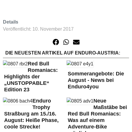
Details
Veröffentlicht: 10. November 2017
DIE NEUESTEN ARTIKEL AUF ENDURO-AUSTRIA:
Red Bull
Romaniacs:
Sommerangebote: Die
Highlights der
August - News bei
„UNSTOPPABLE“
Enduro4you
Edition 23
Enduro
Neue
Trophy
Maßstäbe bei
Straßburg am 15./16.
Red Bull Romaniacs:
August: Heiße Phase,
Was auf einem
coole Strecke!
Adventure-Bike