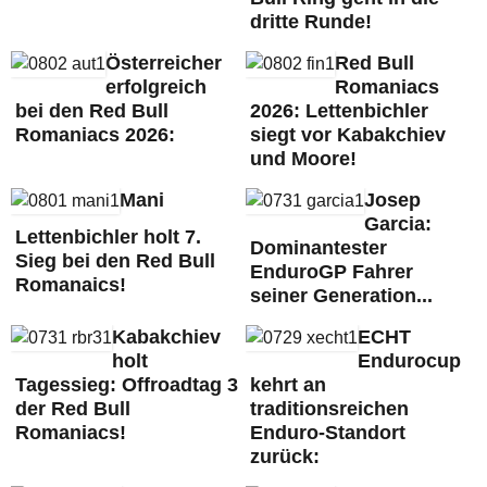
dritte Runde!
Österreicher
Red Bull
erfolgreich
Romaniacs
bei den Red Bull
2026: Lettenbichler
Romaniacs 2026:
siegt vor Kabakchiev
und Moore!
Mani
Josep
Garcia:
Lettenbichler holt 7.
Dominantester
Sieg bei den Red Bull
EnduroGP Fahrer
Romanaics!
seiner Generation...
Kabakchiev
ECHT
holt
Endurocup
Tagessieg: Offroadtag 3
kehrt an
der Red Bull
traditionsreichen
Romaniacs!
Enduro-Standort
zurück: