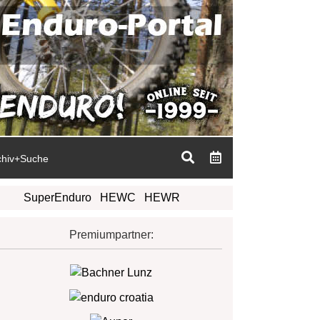
chiv+Suche
SuperEnduro
HEWC
HEWR
Premiumpartner: