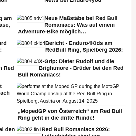
rg am
Neue Maßstäbe bei Red Bull
ase,
Romaniacs: Was auf einem
Adventure-Bike möglich…
ard
Bericht - Enduro4Kids am
:
RedBull Ring, Spielberg 2026:
X-Grip: Dieter Rudolf und die
n Red
Brightmore - Brüder bei den Red
Bull Romaniacs!
t
nach
„MopedGP von Österreich“ am Red Bull
Ring geht in die dritte Runde!
ei den
Red Bull Romaniacs 2026:
:
Lettenbichler siegt vor