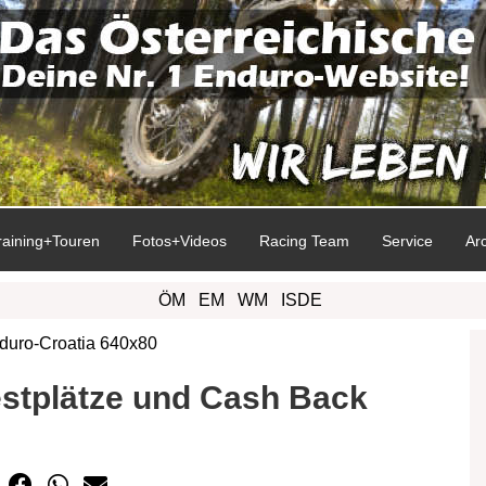
raining+Touren
Fotos+Videos
Racing Team
Service
Ar
ÖM
EM
WM
ISDE
estplätze und Cash Back