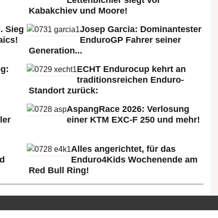
Kabakchiev und Moore!
. Sieg
Josep Garcia: Dominantester
aics!
EnduroGP Fahrer seiner
Generation...
g:
ECHT Endurocup kehrt an
traditionsreichen Enduro-
Standort zurück:
AspangRace 2026: Verlosung
ler
einer KTM EXC-F 250 und mehr!
Alles angerichtet, für das
ld
Enduro4Kids Wochenende am
Red Bull Ring!