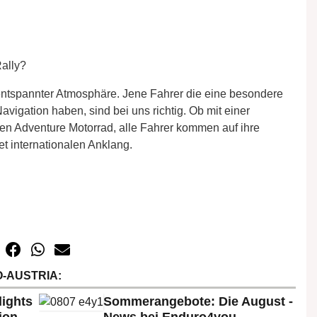
Rally?
n entspannter Atmosphäre. Jene Fahrer die eine besondere
igation haben, sind bei uns richtig. Ob mit einer
n Adventure Motorrad, alle Fahrer kommen auf ihre
et internationalen Anklang.
-AUSTRIA:
lights
Sommerangebote: Die August -
ion
News bei Enduro4you