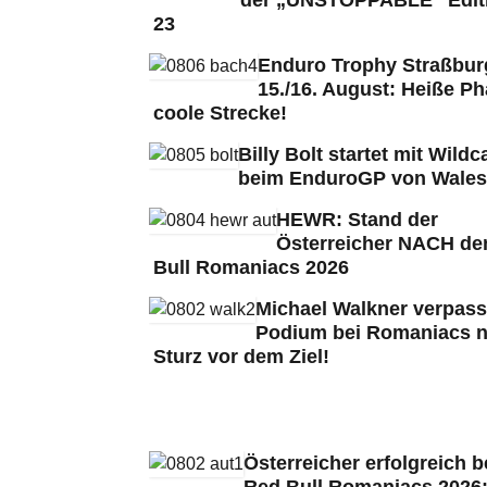
23
Enduro Trophy Straßbu
15./16. August: Heiße Ph
coole Strecke!
Billy Bolt startet mit Wildc
beim EnduroGP von Wales
HEWR: Stand der
Österreicher NACH de
Bull Romaniacs 2026
Michael Walkner verpass
Podium bei Romaniacs 
Sturz vor dem Ziel!
Österreicher erfolgreich b
Red Bull Romaniacs 2026